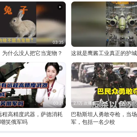
03:35
，为什么没人把它当宠物？
这就是鹰酱工业真正的护城
03:21
2.1万 次播放
远程高精度武器，萨德消耗
巴勒斯坦人勇敢夺枪，当场
敢嘲笑俄军吗
军，包括一名少校