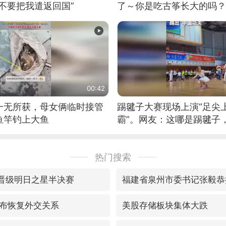
不要把我遣返回国”
了～你是吃古筝长大的吗？
位考级不带古筝的选手。”
日电讯）
00:42
一无所获，母女俩临时接管
踢毽子大赛现场上演“足尖
鱼竿钓上大鱼
霸”。网友：这哪是踢毽子
现场！#睡个好觉
热门搜索
胜晋级明日之星半决赛
布恢复外交关系
美股存储板块集体大跌