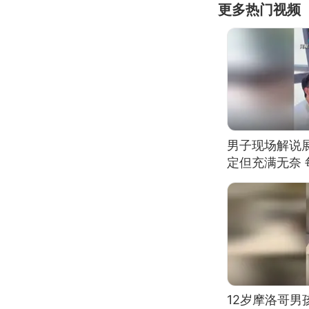
更多热门视频
男子现场解说
定但充满无奈 
有瑕疵 网友：
我没绷住
12岁摩洛哥