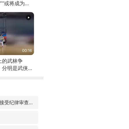
”“或将成为首
（来源：新华每
00:16
上的武林争
，分明是武侠片
福建省泉州市委书记张毅恭接受纪律审查和监察调查