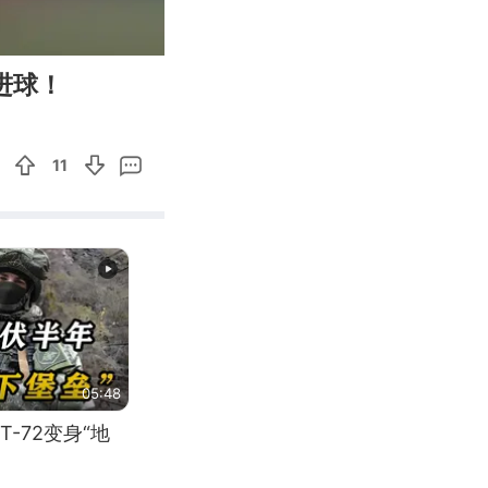
02:20
Enter
进球！
fullscreen
11
05:48
-72变身“地