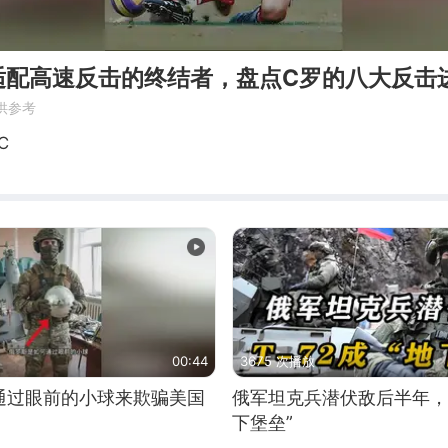
适配高速反击的终结者，盘点C罗的八大反击
供参考
C
00:44
3675 次播放
通过眼前的小球来欺骗美国
俄军坦克兵潜伏敌后半年，T
下堡垒”