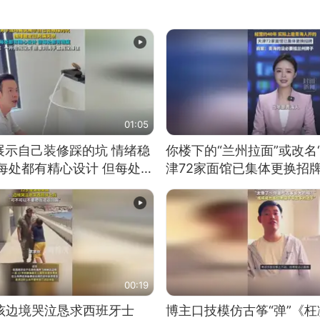
01:05
展示自己装修踩的坑 情绪稳
你楼下的“兰州拉面”或改名
每处都有精心设计 但每处都
津72家面馆已集体更换招
一开始我没笑 但看到洗手盆
00:19
男孩边境哭泣恳求西班牙士
博主口技模仿古筝“弹”《枉