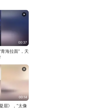
00:37
“青海拉面”，天
牌
00:14
凝眉》，“太像