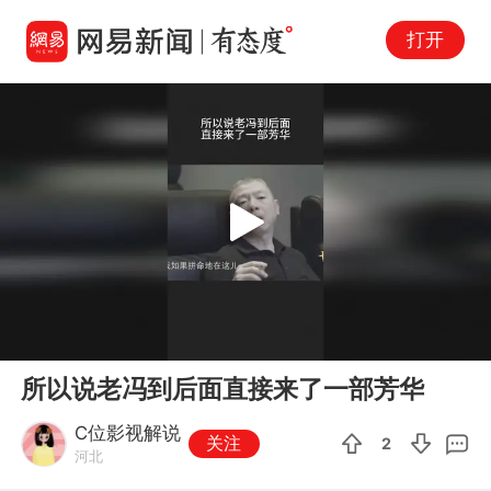
打开
Play
00:00
02:05
En
所以说老冯到后面直接来了一部芳华
fu
C位影视解说
关注
2
河北