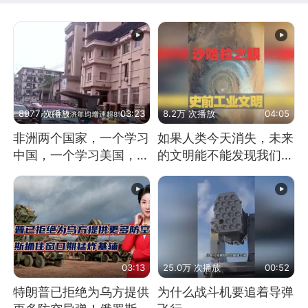
8977 次播放
03:23
8.2万 次播放
04:05
非洲两个国家，一个学习
如果人类今天消失，未来
中国，一个学习美国，结
的文明能不能发现我们存
果怎么样了？
在过？
03:13
25.0万 次播放
00:52
特朗普已拒绝为乌方提供
为什么战斗机要追着导弹