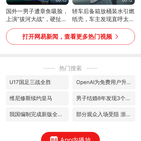
国外一男子遭章鱼吸脸，
轿车后备箱放桶装水引燃
上演“拔河大战”，硬扯加
纸壳，车主发现直呼太危
铁棒敲打方才挣脱
险，“拍出来让大家都避
免这个危险”
打开网易新闻，查看更多热门视频
热门搜索
U17国足三战全胜
OpenAI为免费用户升级GPT-5.6 Luna
维尼修斯续约皇马
男子结婚8年发现3个女儿均非亲生
我国编制完成新版全月地质图
部分观众入场受阻 浙江省博物馆致歉
App内播放