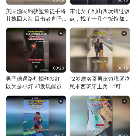
美国渔民钓获鲨鱼徒手将
东北女子到山西玩错过饭
其拽回大海 目击者直呼
点，找了十几个饭馆都没
震惊 （视频来源：参考
开门：午休到几点
消息）
00:20
00:19
男子偶遇路灯螺丝发红
12岁摩洛哥男孩边境哭泣
以为是小灯 却发现能点
恳求西班牙士兵：“可不
燃香烟 当事人：已报警
可以不要把我遣返回国”
处理
00:15
00:12