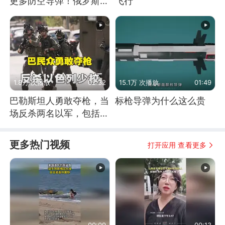
更多防空导弹！俄罗斯抓
飞行
住窗口期猛炸基辅
1.8万 次播放
02:32
15.1万 次播放
01:49
巴勒斯坦人勇敢夺枪，当
标枪导弹为什么这么贵
场反杀两名以军，包括一
名少校
更多热门视频
打开应用 查看更多
00:09
00:13