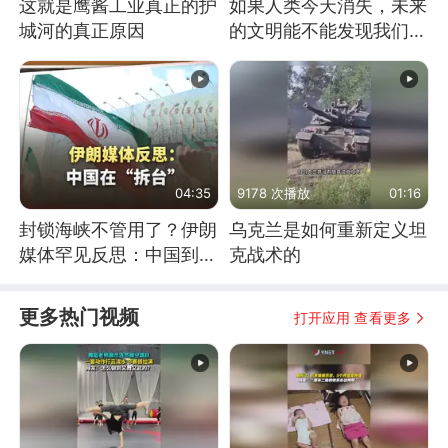
这就是鹰酱工业真正的护
如果人类今天消失，未来
城河的真正原因
的文明能不能发现我们存
在过？
04:35
9178 次播放
01:16
封锁海峡不管用了？伊朗
乌克兰是如何重新定义坦
媒体罕见反思：中国到底
克战术的
是不是在"拆台"
更多热门视频
打开应用 查看更多