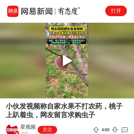
打开
Play
00:00
00:35
En
小伙发视频称自家水果不打农药，桃子
fu
上趴着虫，网友留言求购虫子
星视频
关注
469
湖南