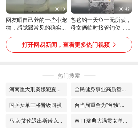
00:10
00:42
网友晒自己养的一些小宠
爸爸钓一天鱼一无所获，
物，感觉跟常见的确实有
母女俩临时接管钓位，用
些不一样
玩具鱼竿钓上大鱼
打开网易新闻，查看更多热门视频
热门搜索
河南重大刑案嫌犯夏某钢落网
全民健身事业高质量发展
国乒女单三将晋级四强
台当局重金为“台独”织“皇帝新衣”
马克·艾伦退出斯诺克中国公开赛
WTT瑞典大满贯女单签表出炉