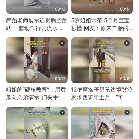
00:12
00:14
舞蹈老师展示连贯腾空跳
5岁姐姐示范 5个月宝宝
跃 一套动作行云流水 节
秒懂 网友：原来二胎的
奏感拉满 网友：怎么做
快乐长这样
到又舞又武的？
00:17
00:19
姐姐的“硬核教育”，用黄
12岁摩洛哥男孩边境哭泣
瓜向弟弟演示“门夹手”，
恳求西班牙士兵：“可不
网友：果然言传不如身
可以不要把我遣返回国”
教！