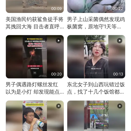
00:09
00:22
美国渔民钓获鲨鱼徒手将
男子上山采菌偶然发现鸡
其拽回大海 目击者直呼
枞菌窝，原地守1天等它
震惊 （视频来源：参考
长大：挖了140多朵
消息）
00:20
00:13
男子偶遇路灯螺丝发红
东北女子到山西玩错过饭
以为是小灯 却发现能点
点，找了十几个饭馆都没
燃香烟 当事人：已报警
开门：午休到几点
处理