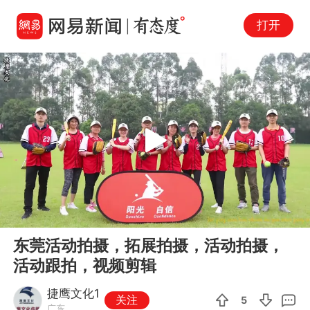
打开
Play
00:00
04:32
En
东莞活动拍摄，拓展拍摄，活动拍摄，
fu
活动跟拍，视频剪辑
捷鹰文化1
关注
5
广东