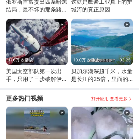
俄罗斯首富提出四条暗黑
这就是鹰酱工业真正的护
结局，最不坏的那条路是
城河的真正原因
通向东方
11.6万 次播放
09:47
10.0万 次播放
03:25
美国太空部队第一次出
贝加尔湖深超千米，水量
手，只用了三步破解伊朗
是长江的25倍，里面的
防空
鱼究竟有多大？
更多热门视频
打开应用 查看更多