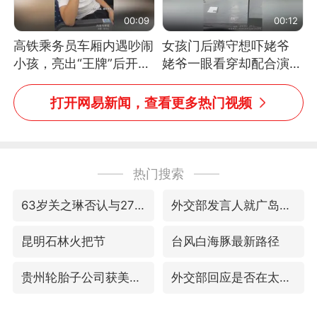
00:09
00:12
高铁乘务员车厢内遇吵闹
女孩门后蹲守想吓姥爷
小孩，亮出“王牌”后开启
姥爷一眼看穿却配合演出
一键静音
网友：姥爷的演技我打满
分
打开网易新闻，查看更多热门视频
热门搜索
63岁关之琳否认与27岁模特恋情
外交部发言人就广岛核爆81周年等答记者问
昆明石林火把节
台风白海豚最新路径
贵州轮胎子公司获美国退税8136万
外交部回应是否在太平洋海底开采稀土