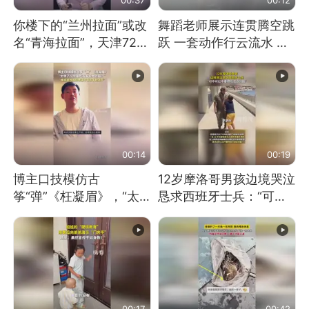
你楼下的“兰州拉面”或改
舞蹈老师展示连贯腾空跳
名“青海拉面”，天津72家
跃 一套动作行云流水 节
面馆已集体更换招牌
奏感拉满 网友：怎么做
到又舞又武的？
00:14
00:19
博主口技模仿古
12岁摩洛哥男孩边境哭泣
筝“弹”《枉凝眉》，“太
恳求西班牙士兵：“可不
像了～你是吃古筝长大的
可以不要把我遣返回国”
吗？”“或将成为首位考级
不带古筝的选手。”（来
源：新华每日电讯）
00:17
00:42