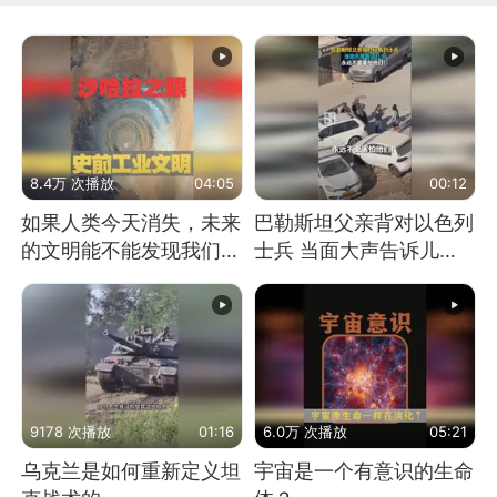
8.4万 次播放
04:05
00:12
如果人类今天消失，未来
巴勒斯坦父亲背对以色列
的文明能不能发现我们存
士兵 当面大声告诉儿
在过？
子：永远不要害怕他们！
9178 次播放
01:16
6.0万 次播放
05:21
乌克兰是如何重新定义坦
宇宙是一个有意识的生命