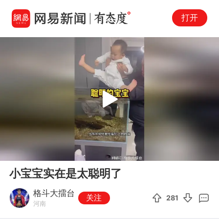
打开
Play
00:00
00:12
En
小宝宝实在是太聪明了
fu
格斗大擂台
关注
281
河南