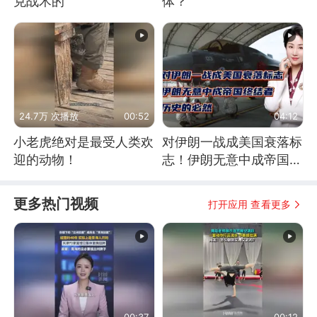
克战术的
体？
24.7万 次播放
00:52
04:12
小老虎绝对是最受人类欢
对伊朗一战成美国衰落标
迎的动物！
志！伊朗无意中成帝国终
结者！历史的必然
更多热门视频
打开应用 查看更多
00:37
00:12