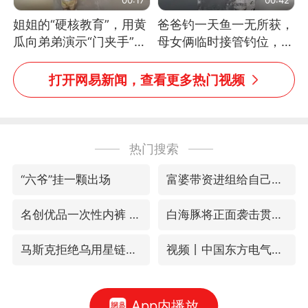
姐姐的“硬核教育”，用黄
爸爸钓一天鱼一无所获，
瓜向弟弟演示“门夹手”，
母女俩临时接管钓位，用
网友：果然言传不如身
玩具鱼竿钓上大鱼
教！
打开网易新闻，查看更多热门视频
热门搜索
“六爷”挂一颗出场
富婆带资进组给自己硬加60多场吻戏
名创优品一次性内裤 颜面尽失
白海豚将正面袭击贯穿浙江
马斯克拒绝乌用星链打击俄境内目标
视频丨中国东方电气集团原党组副书记、董事宋致远被查
App内播放