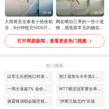
00:46
00:10
大雨将至全家老小抢收稻
网友晒自己养的一些小宠
谷，6分钟收完1000斤，
物，感觉跟常见的确实有
没有一个人掉链子
些不一样
打开网易新闻，查看更多热门视频
热门搜索
以军士兵把枪口对准中国记者
浙江省发出今年第2号指挥长令
一周大涨超7% 金价为何突然上涨
WTT横滨冠军赛女单四强国乒占三席
谢霆锋演唱会隔空祝王菲生日快乐
“伊斯兰版北约”出现