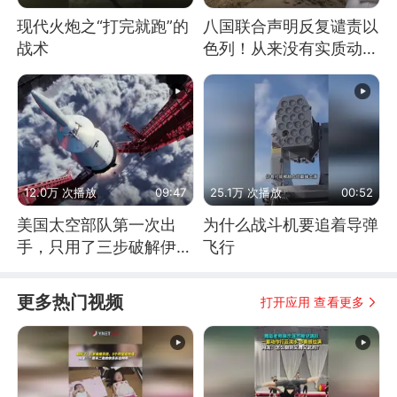
现代火炮之“打完就跑”的
八国联合声明反复谴责以
战术
色列！从来没有实质动
作！根源是惧怕美国
12.0万 次播放
09:47
25.1万 次播放
00:52
美国太空部队第一次出
为什么战斗机要追着导弹
手，只用了三步破解伊朗
飞行
防空
更多热门视频
打开应用 查看更多