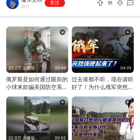
关注
51
四川
20.2万 次播放
00:44
04:05
俄罗斯是如何通过眼前的
过去谁都不听，现在请听
小球来欺骗美国防空系统
好了！为什么俄军突然强
的
硬起来了？
22.9万 次播放
00:52
03:05