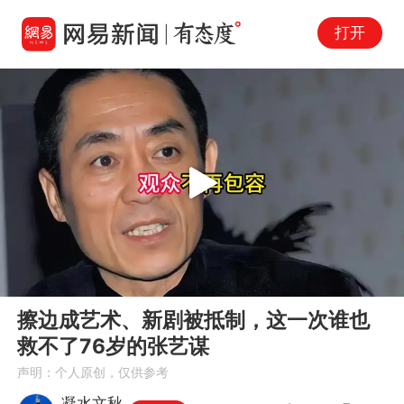
打开
Play
00:00
09:01
En
擦边成艺术、新剧被抵制，这一次谁也
fu
救不了76岁的张艺谋
声明：个人原创，仅供参考
凝水文秋