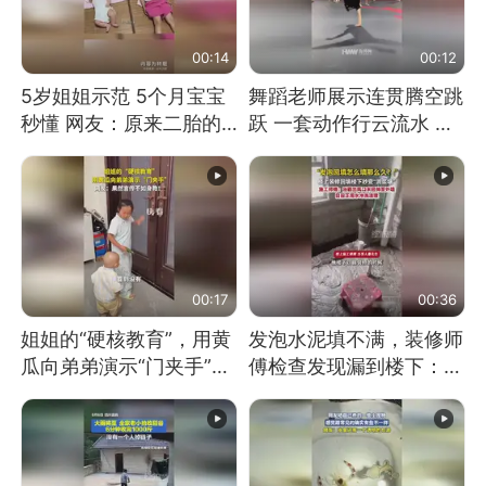
00:14
00:12
5岁姐姐示范 5个月宝宝
舞蹈老师展示连贯腾空跳
秒懂 网友：原来二胎的
跃 一套动作行云流水 节
快乐长这样
奏感拉满 网友：怎么做
到又舞又武的？
00:17
00:36
姐姐的“硬核教育”，用黄
发泡水泥填不满，装修师
瓜向弟弟演示“门夹手”，
傅检查发现漏到楼下：出
网友：果然言传不如身
风口未延伸到外墙
教！