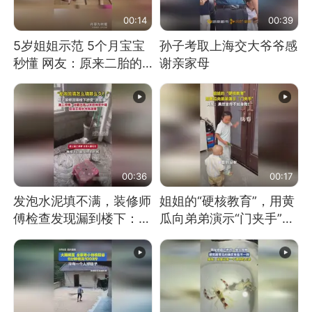
00:14
00:39
5岁姐姐示范 5个月宝宝
孙子考取上海交大爷爷感
秒懂 网友：原来二胎的
谢亲家母
快乐长这样
00:36
00:17
发泡水泥填不满，装修师
姐姐的“硬核教育”，用黄
傅检查发现漏到楼下：出
瓜向弟弟演示“门夹手”，
风口未延伸到外墙
网友：果然言传不如身
教！