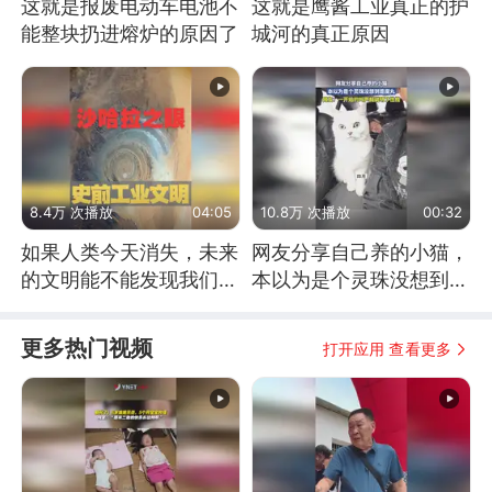
这就是报废电动车电池不
这就是鹰酱工业真正的护
能整块扔进熔炉的原因了
城河的真正原因
8.4万 次播放
04:05
10.8万 次播放
00:32
如果人类今天消失，未来
网友分享自己养的小猫，
的文明能不能发现我们存
本以为是个灵珠没想到是
在过？
魔丸
更多热门视频
打开应用 查看更多