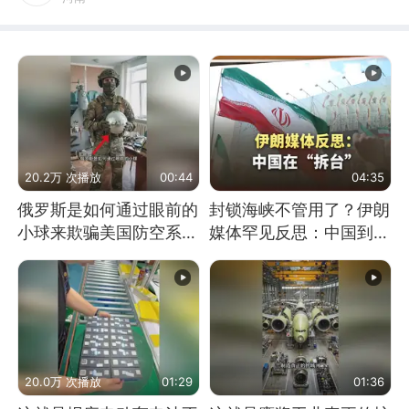
20.2万 次播放
00:44
04:35
俄罗斯是如何通过眼前的
封锁海峡不管用了？伊朗
小球来欺骗美国防空系统
媒体罕见反思：中国到底
的
是不是在"拆台"
20.0万 次播放
01:29
01:36