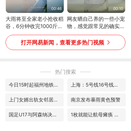
00:46
00:10
大雨将至全家老小抢收稻
网友晒自己养的一些小宠
谷，6分钟收完1000斤，
物，感觉跟常见的确实有
没有一个人掉链子
些不一样
打开网易新闻，查看更多热门视频
热门搜索
今日15时起福州地铁高架区段停运
上海：5号线16号线浦江线全线停运
上门女婿出轨女邻居多年被判重婚罪
南京发布暴雨黄色预警
国足U17与阿森纳决赛取消 并列冠军
1枚就能让航母瘫痪 轰-6J实力有多强