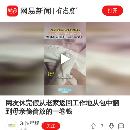
打开
Play
00:00
00:10
En
网友休完假从老家返回工作地从包中翻
fu
到母亲偷偷放的一卷钱
乐拍星球
关注
7
河南