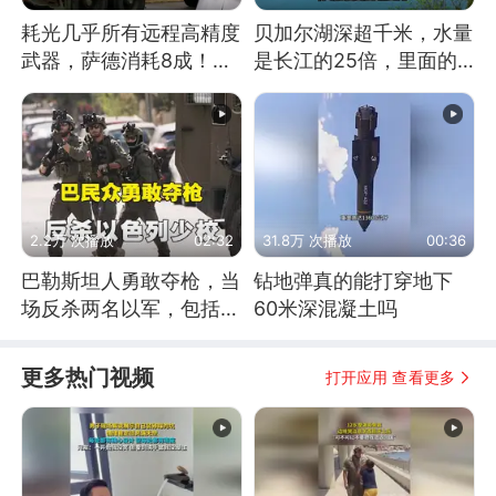
耗光几乎所有远程高精度
贝加尔湖深超千米，水量
武器，萨德消耗8成！美
是长江的25倍，里面的
国还敢嘲笑俄军吗
鱼究竟有多大？
2.2万 次播放
02:32
31.8万 次播放
00:36
巴勒斯坦人勇敢夺枪，当
钻地弹真的能打穿地下
场反杀两名以军，包括一
60米深混凝土吗
名少校
更多热门视频
打开应用 查看更多