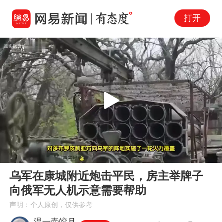
打开
Play
00:00
10:33
En
乌军在康城附近炮击平民，房主举牌子
fu
向俄军无人机示意需要帮助
声明：个人原创，仅供参考
温一壶皎月