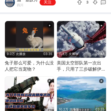
关注
3
四川
9.0万 次播放
03:35
11.8万 次播放
09:47
兔子那么可爱，为什么没
美国太空部队第一次出
人把它当宠物？
手，只用了三步破解伊朗
防空
03:21
10.2万 次播放
03:25