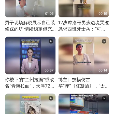
01:05
00:19
男子现场解说展示自己装
12岁摩洛哥男孩边境哭泣
修踩的坑 情绪稳定但充
恳求西班牙士兵：“可不
满无奈 每处都有精心设
可以不要把我遣返回国”
计 但每处都有瑕疵 网
友：一开始我没笑 但看
到洗手盆我没绷住
00:37
00:14
你楼下的“兰州拉面”或改
博主口技模仿古
名“青海拉面”，天津72家
筝“弹”《枉凝眉》，“太
面馆已集体更换招牌
像了～你是吃古筝长大的
吗？”“或将成为首位考级
不带古筝的选手。”（来
源：新华每日电讯）