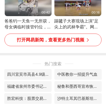
00:42
00:16
爸爸钓一天鱼一无所获，
踢毽子大赛现场上演“足
母女俩临时接管钓位，用
尖上的武林争霸”。网
玩具鱼竿钓上大鱼
友：这哪是踢毽子，分明
是武侠片现场！#睡个好
打开网易新闻，查看更多热门视频
觉
热门搜索
四川宜宾市高县4.9级地震致1人死亡
中医教你一招提升气血
福建省泉州市委书记张毅恭接受纪律审查和监察调查
秘鲁和墨西哥宣布恢复外交关系
胜宏科技：股票交易异常波动
沙特土耳其巴基斯坦签署共同防务协议