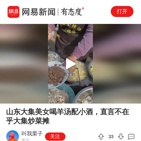
打开
Play
00:00
03:52
En
山东大集美女喝羊汤配小酒，直言不在
fu
乎大集炒菜摊
叫我栗子
关注
33
重庆