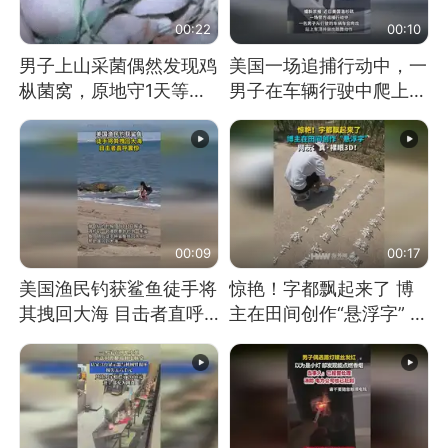
00:22
00:10
男子上山采菌偶然发现鸡
美国一场追捕行动中，一
枞菌窝，原地守1天等它
男子在车辆行驶中爬上车
长大：挖了140多朵
顶跳舞。（新京报）
00:09
00:17
美国渔民钓获鲨鱼徒手将
惊艳！字都飘起来了 博
其拽回大海 目击者直呼
主在田间创作“悬浮字” 网
震惊 （视频来源：参考
友：真·裸眼3D！
消息）