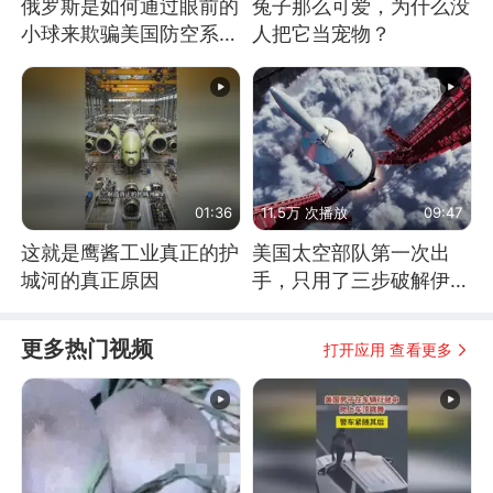
俄罗斯是如何通过眼前的
兔子那么可爱，为什么没
小球来欺骗美国防空系统
人把它当宠物？
的
01:36
11.5万 次播放
09:47
这就是鹰酱工业真正的护
美国太空部队第一次出
城河的真正原因
手，只用了三步破解伊朗
防空
更多热门视频
打开应用 查看更多