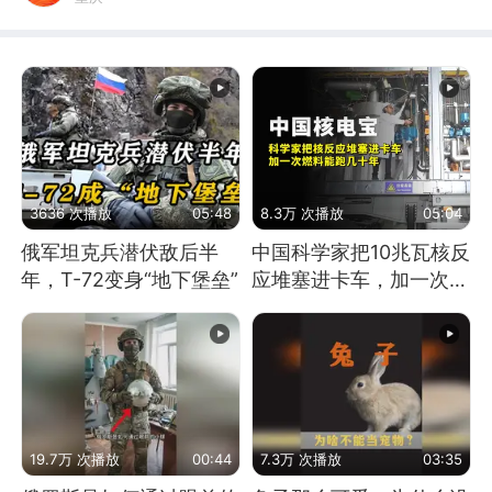
3636 次播放
05:48
8.3万 次播放
05:04
俄军坦克兵潜伏敌后半
中国科学家把10兆瓦核反
年，T-72变身“地下堡垒”
应堆塞进卡车，加一次燃
料能跑几十年
19.7万 次播放
00:44
7.3万 次播放
03:35