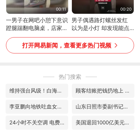
00:11
00:20
一男子在网吧小憩下意识
男子偶遇路灯螺丝发红
蹬腿踹翻电脑桌，店家3
以为是小灯 却发现能点
台显示器与机械臂损坏
燃香烟 当事人：已报警
处理
打开网易新闻，查看更多热门视频
热门搜索
维持强台风级！白海豚直奔华东沿海
顾客结账把钱扔地上 服务员霸气扔回
李亚鹏向地铁吐血女孩捐99999元
山东日照市委副书记王峰被查
24小时不关空调 电费反而更低？
美国退回1000亿美元关税