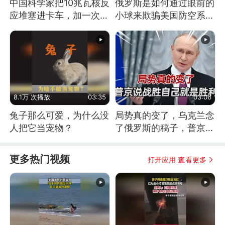
中国科学家把10兆瓦核反
俄罗斯是如何通过眼前的
应堆塞进卡车，加一次燃
小球来欺骗美国防空系统
料能跑几十年
的
8.1万 次播放
03:35
03:06
兔子那么可爱，为什么没
局势真的变了，乌克兰念
人把它当宠物？
了俄罗斯的稿子，普京说
战胜自己就是胜利
更多热门视频
打开应用 查看更多