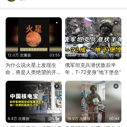
12.0万 次播放
03:55
3649 次播放
05:48
为什么说火星上发现生
俄军坦克兵潜伏敌后半
命，将是人类绝望的开
年，T-72变身“地下堡垒”
始？
8.4万 次播放
05:04
19.9万 次播放
00:44