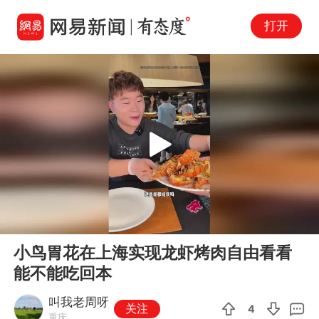
打开
Play
00:00
06:31
En
小鸟胃花在上海实现龙虾烤肉自由看看
fu
能不能吃回本
叫我老周呀
关注
4
重庆