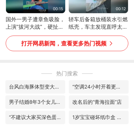
00:15
00:12
国外一男子遭章鱼吸脸，
轿车后备箱放桶装水引燃
上演“拔河大战”，硬扯加
纸壳，车主发现直呼太危
铁棒敲打方才挣脱
险，“拍出来让大家都避
免这个危险”
打开网易新闻，查看更多热门视频
热门搜索
台风白海豚体型变大近似13个浙江面积
“空调24小时开着更省电”不实
男子结婚8年3个女儿均非亲生
改名后的“青海拉面”店
“不建议大家买深色蛋糕”
1岁宝宝碰坏纸巾盒 宝妈被索赔924元