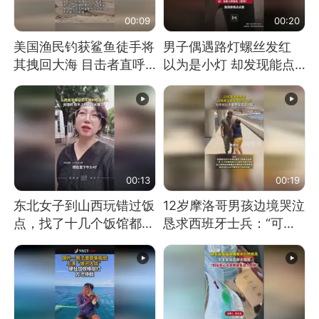
00:09
00:20
美国渔民钓获鲨鱼徒手将
男子偶遇路灯螺丝发红
其拽回大海 目击者直呼
以为是小灯 却发现能点
震惊 （视频来源：参考
燃香烟 当事人：已报警
消息）
处理
00:13
00:19
东北女子到山西玩错过饭
12岁摩洛哥男孩边境哭泣
点，找了十几个饭馆都没
恳求西班牙士兵：“可不
开门：午休到几点
可以不要把我遣返回国”