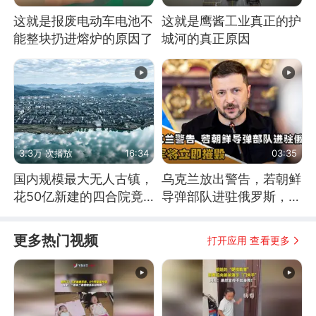
这就是报废电动车电池不
这就是鹰酱工业真正的护
能整块扔进熔炉的原因了
城河的真正原因
3.3万 次播放
16:34
03:35
国内规模最大无人古镇，
乌克兰放出警告，若朝鲜
花50亿新建的四合院竟
导弹部队进驻俄罗斯，乌
没人住，发生了啥
军将立即摧毁
更多热门视频
打开应用 查看更多