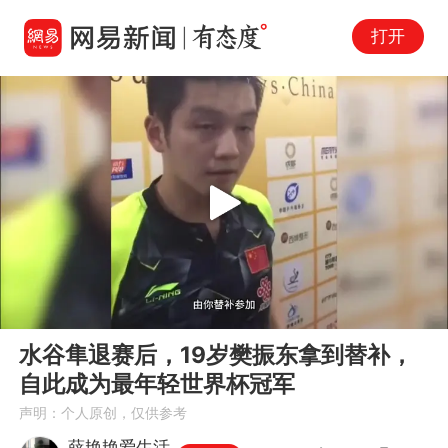
打开
Play
00:00
05:06
En
水谷隼退赛后，19岁樊振东拿到替补，
fu
自此成为最年轻世界杯冠军
声明：个人原创，仅供参考
薛艳艳爱生活