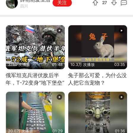
关注
27
四川
3740 次播放
05:48
10.3万 次播放
03:35
俄军坦克兵潜伏敌后半
兔子那么可爱，为什么没
年，T-72变身“地下堡垒”
人把它当宠物？
20.0万 次播放
01:29
01:36