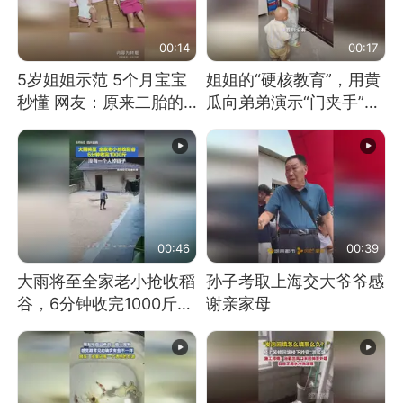
00:14
00:17
5岁姐姐示范 5个月宝宝
姐姐的“硬核教育”，用黄
秒懂 网友：原来二胎的
瓜向弟弟演示“门夹手”，
快乐长这样
网友：果然言传不如身
教！
00:46
00:39
大雨将至全家老小抢收稻
孙子考取上海交大爷爷感
谷，6分钟收完1000斤，
谢亲家母
没有一个人掉链子