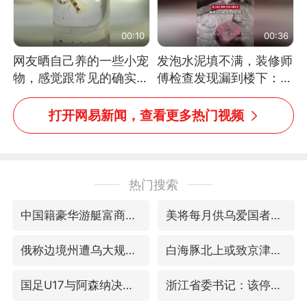
00:10
00:36
网友晒自己养的一些小宠
发泡水泥填不满，装修师
物，感觉跟常见的确实有
傅检查发现漏到楼下：出
些不一样
风口未延伸到外墙
打开网易新闻，查看更多热门视频
热门搜索
中国籍豪华游艇富商之子在泰国被杀
美将每月供乌爱国者拦截导弹
俄称边境州遭乌大规模袭击已致13伤
白海豚北上或致京津冀暴雨
国足U17与阿森纳决赛取消 并列冠军
浙江省委书记：该停下的坚决停下来