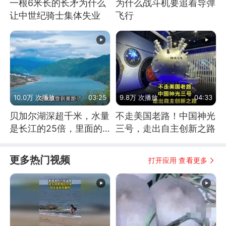
一根6米长的长矛为什么
为什么战斗机要追着导弹
让中世纪骑士集体失业
飞行
10.0万 次播放
03:25
9.8万 次播放
04:33
贝加尔湖深超千米，水量
不走美国老路！中国神光
是长江的25倍，里面的
三号，走出自主创新之路
鱼究竟有多大？
更多热门视频
打开应用 查看更多