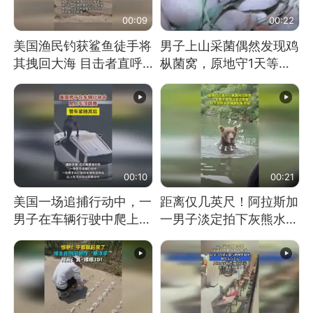
00:09
00:22
美国渔民钓获鲨鱼徒手将
男子上山采菌偶然发现鸡
其拽回大海 目击者直呼
枞菌窝，原地守1天等它
震惊 （视频来源：参考
长大：挖了140多朵
消息）
00:10
00:21
美国一场追捕行动中，一
距离仅几英尺！阿拉斯加
男子在车辆行驶中爬上车
一男子淡定拍下灰熊水中
顶跳舞。（新京报）
捕食鲑鱼全程