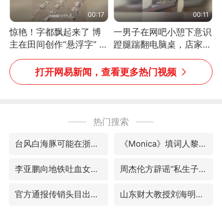
00:17
00:11
惊艳！字都飘起来了 博
一男子在网吧小憩下意识
主在田间创作“悬浮字” 网
蹬腿踹翻电脑桌，店家3
友：真·裸眼3D！
台显示器与机械臂损坏
打开网易新闻，查看更多热门视频
热门搜索
台风白海豚可能在浙江登陆
《Monica》填词人黎彼得去世
李亚鹏向地铁吐血女孩捐99999元
周杰伦方辟谣“私生子”传闻
官方通报传销头目出狱办书院
山东财大教授刘海明逝世 终年38岁