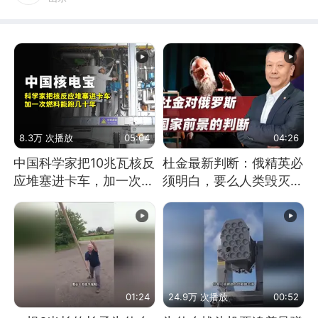
8.3万 次播放
05:04
04:26
中国科学家把10兆瓦核反
杜金最新判断：俄精英必
应堆塞进卡车，加一次燃
须明白，要么人类毁灭，
料能跑几十年
要么俄毁灭
01:24
24.9万 次播放
00:52