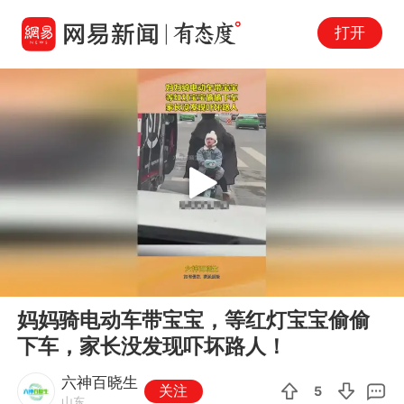
打开
Play
00:00
00:12
En
妈妈骑电动车带宝宝，等红灯宝宝偷偷
fu
下车，家长没发现吓坏路人！
六神百晓生
关注
5
山东