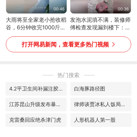
00:46
00:36
大雨将至全家老小抢收稻
发泡水泥填不满，装修师
谷，6分钟收完1000斤，
傅检查发现漏到楼下：出
没有一个人掉链子
风口未延伸到外墙
打开网易新闻，查看更多热门视频
热门搜索
4.2平卫生间补漏注胶花1.55万
白海豚路径图
江苏昆山升级发布暴雨红警
律师谈贾冰私人饭局被偷拍
克雷桑回应绝杀津门虎
人形机器人第一股