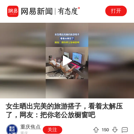
打开
Play
00:00
00:19
En
女生晒出完美的旅游搭子，看着太解压
fu
了，网友：把你老公放橱窗吧
重庆焦点
关注
150
重庆