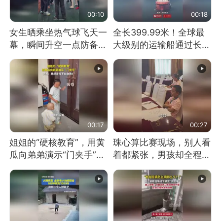
00:10
00:18
女生晒乘坐热气球飞天一
全长399.99米！全球最
幕，瞬间升空一点防备都
大级别的运输船通过长江
没有
大桥这一幕，太震撼了！
00:17
00:27
姐姐的“硬核教育”，用黄
珠心算比赛现场，别人看
瓜向弟弟演示“门夹手”，
着都紧张，男孩却全程气
网友：果然言传不如身
定神闲、从容作答，最终
教！
拿下冠军。网友：这淡定
的样子，一看就是有实
力！（人民日报）