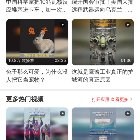
中国科学家把10兆瓦核反
绕开国会审批！美国大批
应堆塞进卡车，加一次燃
远程武器运向乌克兰，集
料能跑几十年
中打击俄纵深目标
10.8万 次播放
03:35
01:36
兔子那么可爱，为什么没
这就是鹰酱工业真正的护
人把它当宠物？
城河的真正原因
更多热门视频
打开应用 查看更多