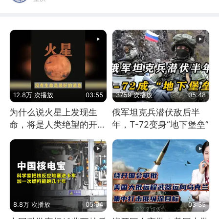
12.8万 次播放
03:55
3759 次播放
05:48
为什么说火星上发现生
俄军坦克兵潜伏敌后半
命，将是人类绝望的开
年，T-72变身“地下堡垒”
始？
8.8万 次播放
05:04
03:35