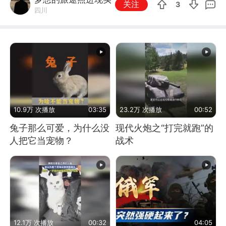
关注
3
四川
10.9万 次播放
03:35
23.2万 次播放
00:52
兔子那么可爱，为什么没
现代火炮之“打完就跑”的
人把它当宠物？
战术
12.1万 次播放
00:32
04:05