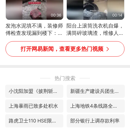
00:36
00:14
发泡水泥填不满，装修师
阳台上滚筒洗衣机自爆，
傅检查发现漏到楼下：出
满筒碎玻璃渣，维修人员
风口未延伸到外墙
称是人为原因，从未见过
洗衣机自爆
打开网易新闻，查看更多热门视频
热门搜索
小沈阳加盟《披荆斩棘》
新疆生产建设兵团生态环境局原局长被查
上海暴雨已致多处积水
上海地铁4条线路全线停运
路虎卫士110 HSE限时降价
部分银行上调存款利率