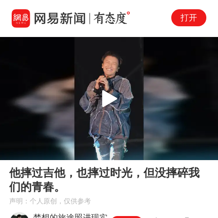
打开
Play
00:00
00:18
En
他摔过吉他，也摔过时光，但没摔碎我
fu
们的青春。
声明：个人原创，仅供参考
梦想的旅途照进现实