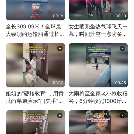
00:18
00:10
全长399.99米！全球最
女生晒乘坐热气球飞天一
大级别的运输船通过长江
幕，瞬间升空一点防备都
大桥这一幕，太震撼了！
没有
00:17
00:46
姐姐的“硬核教育”，用黄
大雨将至全家老小抢收稻
瓜向弟弟演示“门夹手”，
谷，6分钟收完1000斤，
网友：果然言传不如身
没有一个人掉链子
教！