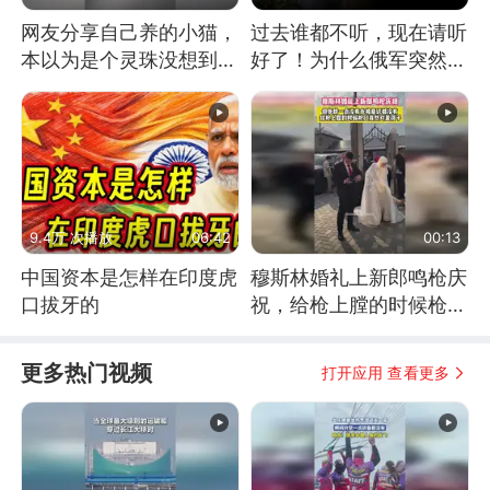
网友分享自己养的小猫，
过去谁都不听，现在请听
本以为是个灵珠没想到是
好了！为什么俄军突然强
魔丸
硬起来了？
9.4万 次播放
06:42
00:13
中国资本是怎样在印度虎
穆斯林婚礼上新郎鸣枪庆
口拔牙的
祝，给枪上膛的时候枪口
竟然对着孩子
更多热门视频
打开应用 查看更多