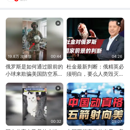
19.8万 次播放
00:44
04:26
俄罗斯是如何通过眼前的
杜金最新判断：俄精英必
小球来欺骗美国防空系统
须明白，要么人类毁灭，
的
要么俄毁灭
00:32
09:07