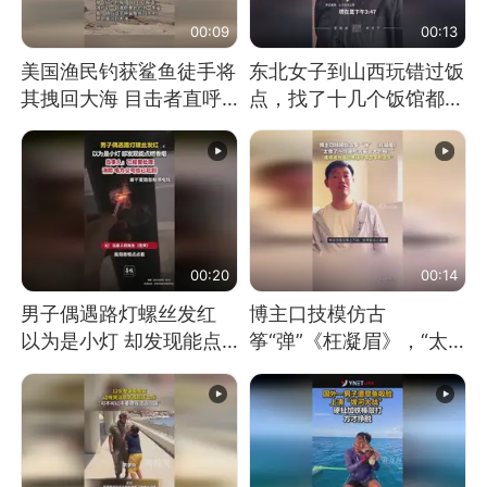
00:09
00:13
美国渔民钓获鲨鱼徒手将
东北女子到山西玩错过饭
其拽回大海 目击者直呼
点，找了十几个饭馆都没
震惊 （视频来源：参考
开门：午休到几点
消息）
00:20
00:14
男子偶遇路灯螺丝发红
博主口技模仿古
以为是小灯 却发现能点
筝“弹”《枉凝眉》，“太
燃香烟 当事人：已报警
像了～你是吃古筝长大的
处理
吗？”“或将成为首位考级
不带古筝的选手。”（来
源：新华每日电讯）