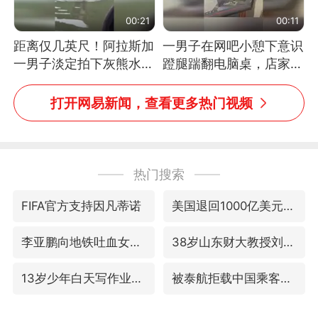
00:21
00:11
距离仅几英尺！阿拉斯加
一男子在网吧小憩下意识
一男子淡定拍下灰熊水中
蹬腿踹翻电脑桌，店家3
捕食鲑鱼全程
台显示器与机械臂损坏
打开网易新闻，查看更多热门视频
热门搜索
FIFA官方支持因凡蒂诺
美国退回1000亿美元关税
李亚鹏向地铁吐血女孩捐99999元
38岁山东财大教授刘海明逝世
13岁少年白天写作业晚上夜市炒粉
被泰航拒载中国乘客：免费改签没兑现