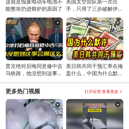
这就是报废电动车电池不
美国太空部队第一次出
能整块扔进熔炉的原因了
手，只用了三步破解伊朗
防空
05:19
06:56
普京绝对后悔同意修中吉
美日韩共同干预汇率在掩
乌铁路，他没想到这事会
盖什么，中国为什么默
闹这么大
许？
更多热门视频
打开应用 查看更多