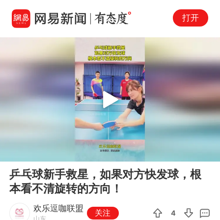
打开
Play
00:00
00:12
En
乒乓球新手救星，如果对方快发球，根
fu
本看不清旋转的方向！
欢乐逗咖联盟
关注
4
山东