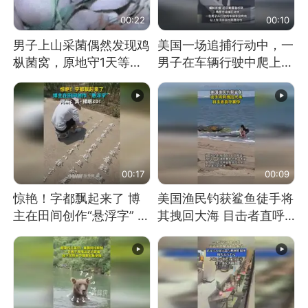
00:22
00:10
男子上山采菌偶然发现鸡
美国一场追捕行动中，一
枞菌窝，原地守1天等它
男子在车辆行驶中爬上车
长大：挖了140多朵
顶跳舞。（新京报）
00:17
00:09
惊艳！字都飘起来了 博
美国渔民钓获鲨鱼徒手将
主在田间创作“悬浮字” 网
其拽回大海 目击者直呼
友：真·裸眼3D！
震惊 （视频来源：参考
消息）