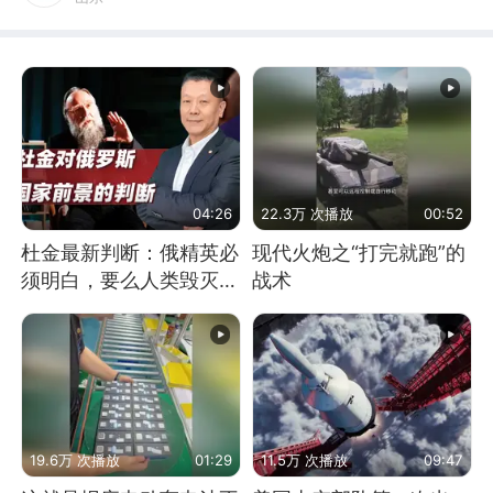
04:26
22.3万 次播放
00:52
杜金最新判断：俄精英必
现代火炮之“打完就跑”的
须明白，要么人类毁灭，
战术
要么俄毁灭
19.6万 次播放
01:29
11.5万 次播放
09:47