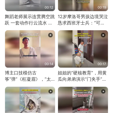
00:12
00:19
舞蹈老师展示连贯腾空跳
12岁摩洛哥男孩边境哭泣
跃 一套动作行云流水 节
恳求西班牙士兵：“可不
奏感拉满 网友：怎么做
可以不要把我遣返回国”
到又舞又武的？
00:14
00:17
博主口技模仿古
姐姐的“硬核教育”，用黄
筝“弹”《枉凝眉》，“太
瓜向弟弟演示“门夹手”，
像了～你是吃古筝长大的
网友：果然言传不如身
吗？”“或将成为首位考级
教！
不带古筝的选手。”（来
源：新华每日电讯）