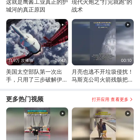
这就是鹰酱工业真正的护
现代火炮之“打完就跑”的
城河的真正原因
战术
11.9万 次播放
09:47
00:10
美国太空部队第一次出
月亮也逃不开垃圾侵扰！
手，只用了三步破解伊朗
马斯克公司火箭残骸把月
防空
球撞个坑
更多热门视频
打开应用 查看更多