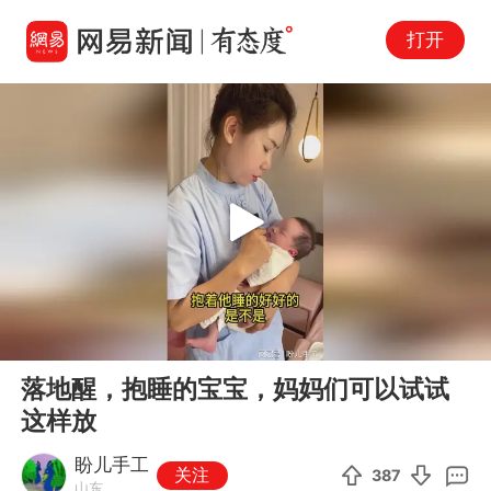
打开
Play
00:00
01:06
En
落地醒，抱睡的宝宝，妈妈们可以试试
fu
这样放
盼儿手工
关注
387
山东