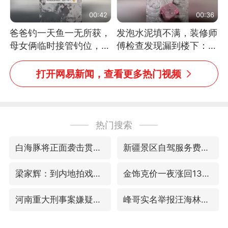
00:42
00:36
爸爸钓一天鱼一无所获，
发泡水泥填不满，装修师
母女俩临时接管钓位，用
傅检查发现漏到楼下：出
玩具鱼竿钓上大鱼
风口未延伸到外墙
打开网易新闻，查看更多热门视频
热门搜索
白海豚将正面袭击贯穿浙江
新疆景区自驾服务费改为按车收费
梁家辉：到内地拍戏不是北上是回归
金饰克价一夜涨回1300元
河南重大刑事案嫌疑人落网
峰哥实名举报汪海林偷税漏税