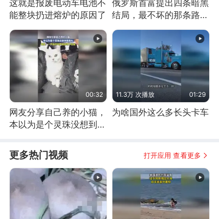
这就是报废电动车电池不
俄罗斯首富提出四条暗黑
能整块扔进熔炉的原因了
结局，最不坏的那条路是
通向东方
00:32
11.3万 次播放
01:29
网友分享自己养的小猫，
为啥国外这么多长头卡车
本以为是个灵珠没想到是
魔丸
更多热门视频
打开应用 查看更多