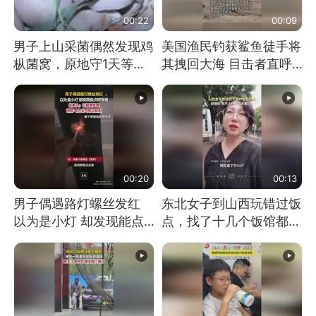
00:22
00:09
男子上山采菌偶然发现鸡
美国渔民钓获鲨鱼徒手将
枞菌窝，原地守1天等它
其拽回大海 目击者直呼
长大：挖了140多朵
震惊 （视频来源：参考
消息）
00:20
00:13
男子偶遇路灯螺丝发红
东北女子到山西玩错过饭
以为是小灯 却发现能点
点，找了十几个饭馆都没
燃香烟 当事人：已报警
开门：午休到几点
处理