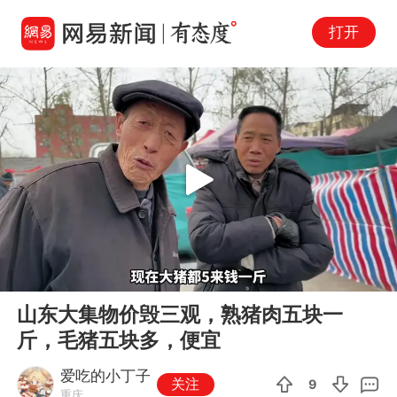
打开
Play
00:00
04:47
En
山东大集物价毁三观，熟猪肉五块一
fu
斤，毛猪五块多，便宜
爱吃的小丁子
关注
9
重庆