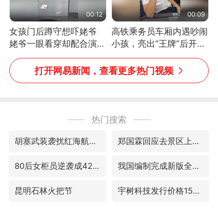
00:12
00:09
女孩门后蹲守想吓姥爷
高铁乘务员车厢内遇吵闹
姥爷一眼看穿却配合演出
小孩，亮出“王牌”后开启
网友：姥爷的演技我打满
一键静音
分
打开网易新闻，查看更多热门视频
热门搜索
胡塞武装袭扰红海航运行动升级
郑国霖回应去景区上班被保安拦下
80后女柜员逆袭成4200亿银行副行长
我国编制完成新版全月地质图
昆明石林火把节
宇树科技发行价格150.80元/股