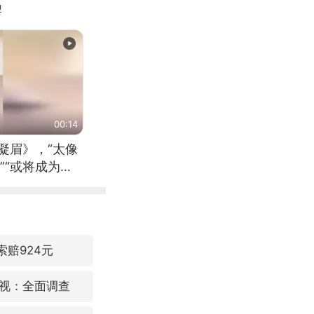
牌
00:14
凝眉》，“太像
”“或将成为首
（来源：新华每
索赔924元
视：全面调查