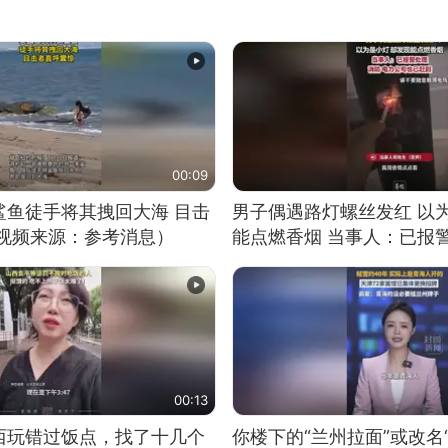
00:09
鲨鱼徒手将其拽回大海 目击
男子偶遇路灯螺丝发红 以
（视频来源：参考消息）
能点燃香烟 当事人：已报
00:13
西玩错过饭点，找了十几个
你楼下的“兰州拉面”或改名