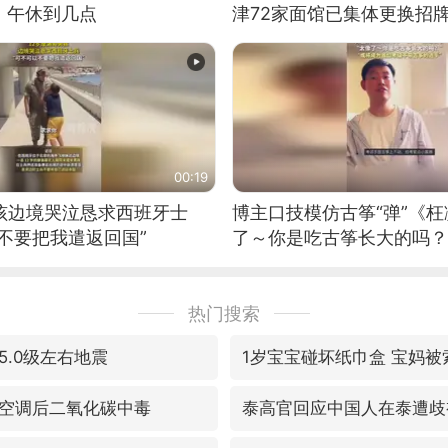
：午休到几点
津72家面馆已集体更换招
00:19
男孩边境哭泣恳求西班牙士
博主口技模仿古筝“弹”《枉
不要把我遣返回国”
了～你是吃古筝长大的吗？
位考级不带古筝的选手。”
日电讯）
热门搜索
5.0级左右地震
1岁宝宝碰坏纸巾盒 宝妈被
空调后二氧化碳中毒
泰高官回应中国人在泰遭歧