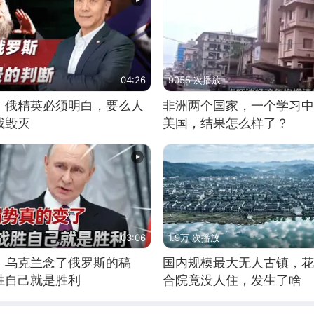
04:26
9055 次播放
：俄精英必须明白，要么人
非洲两个国家，一个学习中
俄毁灭
美国，结果怎么样了？
03:06
1.9万 次播放
，乌克兰念了俄罗斯的稿
国内规模最大无人古镇，花
胜自己就是胜利
合院竟没人住，发生了啥