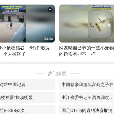
00:46
老小抢收稻谷，6分钟收完
网友晒自己养的一些小宠物
有一个人掉链子
的确实有些不一样
热门搜索
对准中国记者
中国籍豪华游艇富商之子在
镇楼神器”摆动明显
航班388架次
国足U17与阿森纳决赛取消