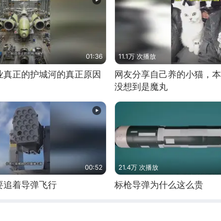
01:36
11.1万 次播放
业真正的护城河的真正原因
网友分享自己养的小猫，本
没想到是魔丸
00:52
21.4万 次播放
要追着导弹飞行
标枪导弹为什么这么贵