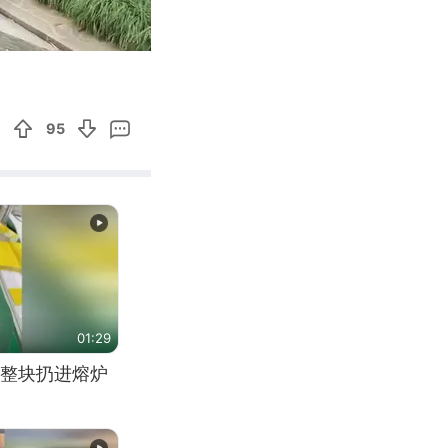
05:06
Enter
fullscreen
95
01:29
整块扔进熔炉