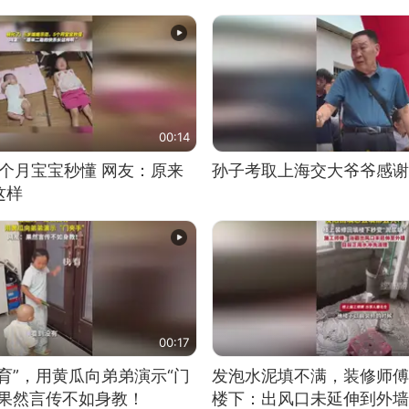
00:14
5个月宝宝秒懂 网友：原来
孙子考取上海交大爷爷感谢
这样
00:17
育”，用黄瓜向弟弟演示“门
发泡水泥填不满，装修师傅
：果然言传不如身教！
楼下：出风口未延伸到外墙