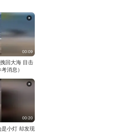
00:09
拽回大海 目击
参考消息）
00:20
为是小灯 却发现