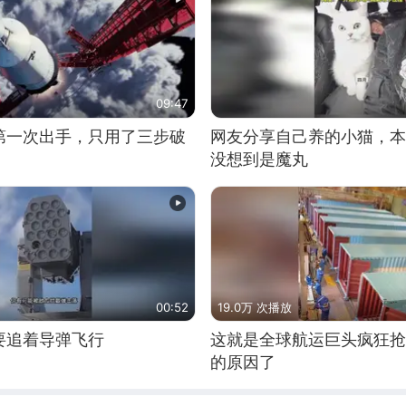
09:47
第一次出手，只用了三步破
网友分享自己养的小猫，本
没想到是魔丸
00:52
19.0万 次播放
要追着导弹飞行
这就是全球航运巨头疯狂抢
的原因了