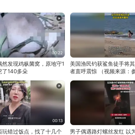
00:22
偶然发现鸡枞菌窝，原地守1
美国渔民钓获鲨鱼徒手将其
了140多朵
者直呼震惊 （视频来源：
00:13
西玩错过饭点，找了十几个
男子偶遇路灯螺丝发红 以