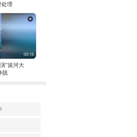
警处理
00:15
演“拔河大
挣脱
年