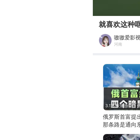
00:00
就喜欢这种
嗷嗷爱影
河南
3.1万 次播放
俄罗斯首富提
那条路是通向