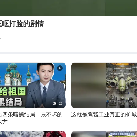
哐哐打脸的剧情
视
06:05
出四条暗黑结局，最不坏的
这就是鹰酱工业真正的护城
东方