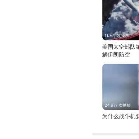
11.7万 次播放
美国太空部队
解伊朗防空
24.9万 次播放
为什么战斗机