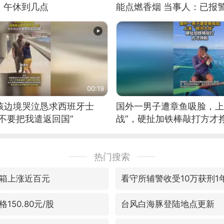
：午休到几点
能点燃香烟 当事人：已报
00:19
男孩边境哭泣恳求西班牙士
国外一男子遭章鱼吸脸，上
不要把我遣返回国”
战”，硬扯加铁棒敲打方才
热门搜索
箱上涨近百元
看守所辅警收受10万获刑1
150.80元/股
台风白海豚登陆地点更新