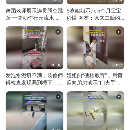
舞蹈老师展示连贯腾空跳
5岁姐姐示范 5个月宝宝
跃 一套动作行云流水 节
秒懂 网友：原来二胎的
奏感拉满 网友：怎么做
快乐长这样
到又舞又武的？
00:36
00:17
发泡水泥填不满，装修师
姐姐的“硬核教育”，用黄
傅检查发现漏到楼下：出
瓜向弟弟演示“门夹手”，
风口未延伸到外墙
网友：果然言传不如身
教！
00:46
00:10