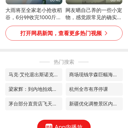
大雨将至全家老小抢收稻
网友晒自己养的一些小宠
谷，6分钟收完1000斤，
物，感觉跟常见的确实有
没有一个人掉链子
些不一样
打开网易新闻，查看更多热门视频
热门搜索
马克·艾伦退出斯诺克中国公开赛
商场现钱学森巨幅海报 负责人回应
梁家辉：到内地拍戏不是北上是回归
杭州全市有序停课
茅台部分直营店飞天茅台提价
新疆优化调整景区内自驾服务费
App内播放