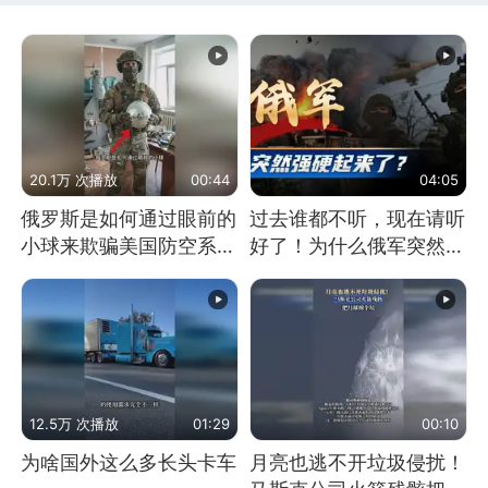
20.1万 次播放
00:44
04:05
俄罗斯是如何通过眼前的
过去谁都不听，现在请听
小球来欺骗美国防空系统
好了！为什么俄军突然强
的
硬起来了？
12.5万 次播放
01:29
00:10
为啥国外这么多长头卡车
月亮也逃不开垃圾侵扰！