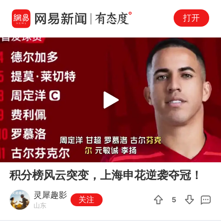
打开
Play
00:00
04:45
En
积分榜风云突变，上海申花逆袭夺冠！
fu
灵犀趣影
关注
5
山东