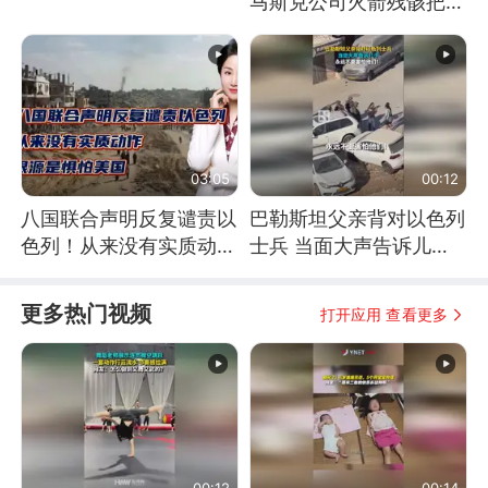
马斯克公司火箭残骸把月
球撞个坑
03:05
00:12
八国联合声明反复谴责以
巴勒斯坦父亲背对以色列
色列！从来没有实质动
士兵 当面大声告诉儿
作！根源是惧怕美国
子：永远不要害怕他们！
更多热门视频
打开应用 查看更多
00:12
00:14