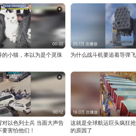
00:32
25.1万 次播放
养的小猫，本以为是个灵珠
为什么战斗机要追着导弹飞
00:12
19.0万 次播放
背对以色列士兵 当面大声告
这就是全球航运巨头疯狂抢
不要害怕他们！
的原因了