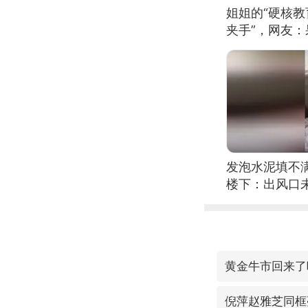
姐姐的“硬核教
夹手”，网友
发泡水泥填不
楼下：出风口
黄金牛市回来了
倪萍赵雅芝同框