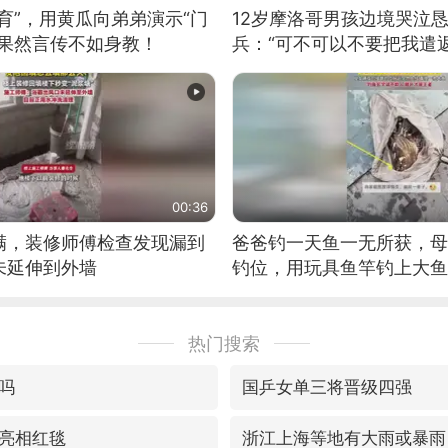
育”，用黄瓜向弟弟演示“门
12岁摩洛哥男孩边境哭泣
：果然言传不如身教！
兵：“可不可以不要把我遣返
00:36
满，装修师傅检查发现漏到
爸爸钓一天鱼一无所获，母
未延伸到外墙
钓位，用玩具鱼竿钓上大鱼
热门搜索
吗
国乒女单三将晋级四强
亮相红毯
浙江上海等地有大雨或暴雨