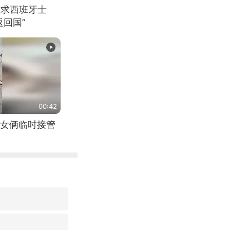
恳求西班牙士
回国”
00:42
女俩临时接管