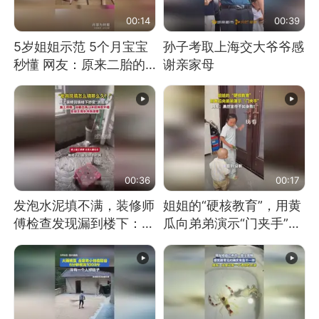
00:14
00:39
5岁姐姐示范 5个月宝宝
孙子考取上海交大爷爷感
秒懂 网友：原来二胎的
谢亲家母
快乐长这样
00:36
00:17
发泡水泥填不满，装修师
姐姐的“硬核教育”，用黄
傅检查发现漏到楼下：出
瓜向弟弟演示“门夹手”，
风口未延伸到外墙
网友：果然言传不如身
教！