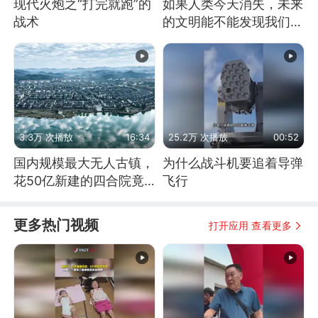
现代火炮之“打完就跑”的
如果人类今天消失，未来
战术
的文明能不能发现我们存
在过？
3.3万 次播放
16:34
25.2万 次播放
00:52
国内规模最大无人古镇，
为什么战斗机要追着导弹
花50亿新建的四合院竟
飞行
没人住，发生了啥
更多热门视频
打开应用 查看更多