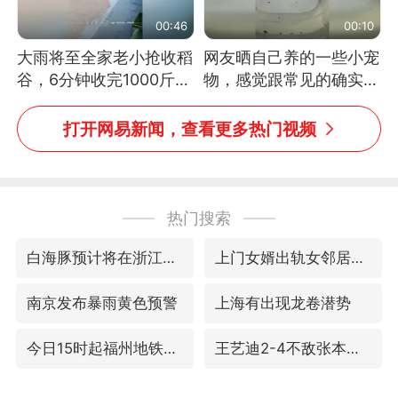
00:46
00:10
大雨将至全家老小抢收稻
网友晒自己养的一些小宠
谷，6分钟收完1000斤，
物，感觉跟常见的确实有
没有一个人掉链子
些不一样
打开网易新闻，查看更多热门视频
热门搜索
白海豚预计将在浙江苍南到三门一带登陆
上门女婿出轨女邻居多年被判重婚罪
南京发布暴雨黄色预警
上海有出现龙卷潜势
今日15时起福州地铁高架区段停运
王艺迪2-4不敌张本美和止步4强