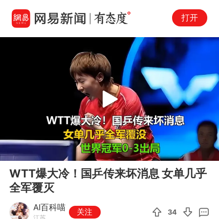
打开
Play
00:00
07:38
En
WTT爆大冷！国乒传来坏消息 女单几乎
fu
全军覆灭
AI百科喵
关注
34
江苏