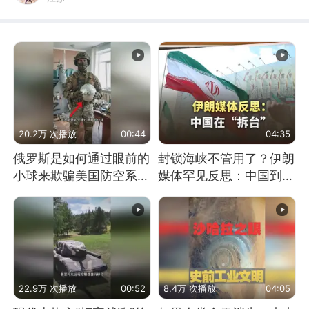
20.2万 次播放
00:44
04:35
俄罗斯是如何通过眼前的
封锁海峡不管用了？伊朗
小球来欺骗美国防空系统
媒体罕见反思：中国到底
的
是不是在"拆台"
22.9万 次播放
00:52
8.4万 次播放
04:05