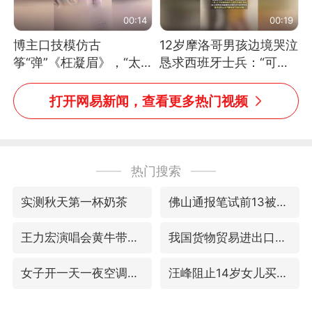
00:14
00:19
博主口技模仿古
12岁摩洛哥男孩边境哭泣
筝“弹”《枉凝眉》，“太
恳求西班牙士兵：“可不
像了～你是吃古筝长大的
可以不要把我遣返回国”
吗？”“或将成为首位考级
打开网易新闻，查看更多热门视频
不带古筝的选手。”（来
源：新华每日电讯）
热门搜索
实测秋天第一杯奶茶
佛山通报笔试前13被淘汰后5名进体检
王力宏演唱会黄牛带观众藏匿被查获
我国货物贸易进出口超30万亿元
女子开一天一夜空调后二氧化碳中毒
汪峰阻止14岁女儿买大牌