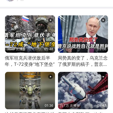
3649 次播放
05:48
03:06
俄军坦克兵潜伏敌后半
局势真的变了，乌克兰念
年，T-72变身“地下堡垒”
了俄罗斯的稿子，普京说
战胜自己就是胜利
01:36
11.7万 次播放
09:47