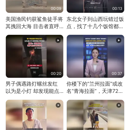
00:09
00:13
美国渔民钓获鲨鱼徒手将
东北女子到山西玩错过饭
其拽回大海 目击者直呼
点，找了十几个饭馆都没
震惊 （视频来源：参考
开门：午休到几点
消息）
00:20
00:37
男子偶遇路灯螺丝发红
你楼下的“兰州拉面”或改
以为是小灯 却发现能点
名“青海拉面”，天津72家
燃香烟 当事人：已报警
面馆已集体更换招牌
处理