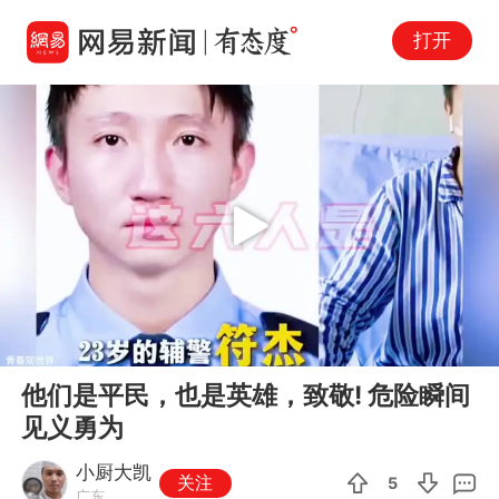
打开
Play
00:00
00:55
En
他们是平民，也是英雄，致敬! 危险瞬间
fu
见义勇为
小厨大凯
关注
5
广东