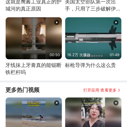
这就是鹰酱工业真正的护
美国太空部队第一次出
城河的真正原因
手，只用了三步破解伊朗
防空
00:50
16.2万 次播放
01:49
牙线抹上牙膏真的能锯断
标枪导弹为什么这么贵
铁栏杆吗
更多热门视频
打开应用 查看更多