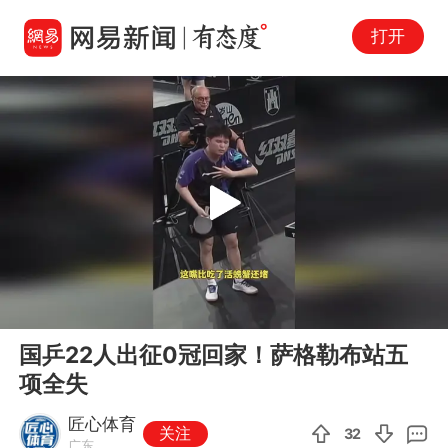
打开
Play
00:00
00:29
En
国乒22人出征0冠回家！萨格勒布站五
fu
项全失
匠心体育
关注
32
广东