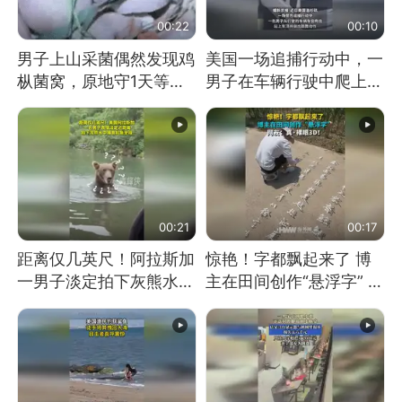
00:22
00:10
男子上山采菌偶然发现鸡
美国一场追捕行动中，一
枞菌窝，原地守1天等它
男子在车辆行驶中爬上车
长大：挖了140多朵
顶跳舞。（新京报）
00:21
00:17
距离仅几英尺！阿拉斯加
惊艳！字都飘起来了 博
一男子淡定拍下灰熊水中
主在田间创作“悬浮字” 网
捕食鲑鱼全程
友：真·裸眼3D！