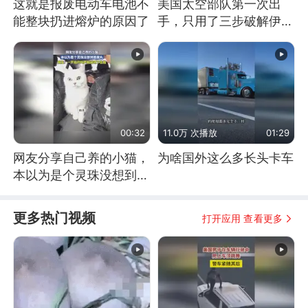
这就是报废电动车电池不
美国太空部队第一次出
能整块扔进熔炉的原因了
手，只用了三步破解伊朗
防空
00:32
11.0万 次播放
01:29
网友分享自己养的小猫，
为啥国外这么多长头卡车
本以为是个灵珠没想到是
魔丸
更多热门视频
打开应用 查看更多