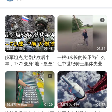
3636 次播放
05:48
01:24
俄军坦克兵潜伏敌后半
一根6米长的长矛为什么
年，T-72变身“地下堡垒”
让中世纪骑士集体失业
19.5万 次播放
01:29
11.5万 次播放
09:47