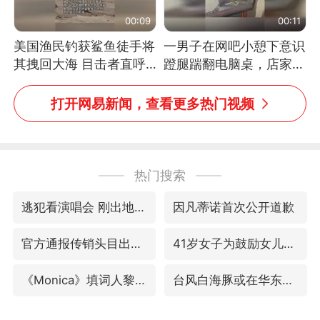
00:09
00:11
美国渔民钓获鲨鱼徒手将
一男子在网吧小憩下意识
其拽回大海 目击者直呼
蹬腿踹翻电脑桌，店家3
震惊 （视频来源：参考
台显示器与机械臂损坏
消息）
打开网易新闻，查看更多热门视频
热门搜索
逃犯看演唱会 刚出地铁就被逮住
因凡蒂诺首次公开道歉
官方通报传销头目出狱办书院
41岁女子为鼓励女儿考上985研究生
《Monica》填词人黎彼得去世
台风白海豚或在华东沿海登陆