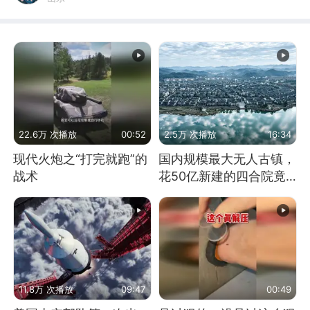
22.6万 次播放
00:52
2.5万 次播放
16:34
现代火炮之“打完就跑”的
国内规模最大无人古镇，
战术
花50亿新建的四合院竟
没人住，发生了啥
11.8万 次播放
09:47
00:49