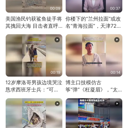
00:09
00:37
美国渔民钓获鲨鱼徒手将
你楼下的“兰州拉面”或改
其拽回大海 目击者直呼
名“青海拉面”，天津72家
震惊 （视频来源：参考
面馆已集体更换招牌
消息）
00:19
00:14
12岁摩洛哥男孩边境哭泣
博主口技模仿古
恳求西班牙士兵：“可不
筝“弹”《枉凝眉》，“太
可以不要把我遣返回国”
像了～你是吃古筝长大的
吗？”“或将成为首位考级
不带古筝的选手。”（来
源：新华每日电讯）