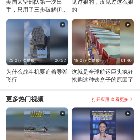
美国太空部队第一次出
见过狠的，没见过这么狠
手，只用了三步破解伊朗
的！
防空
25.0万 次播放
00:52
19.0万 次播放
01:40
为什么战斗机要追着导弹
这就是全球航运巨头疯狂
飞行
抢购这种铁盒子的原因了
更多热门视频
打开应用 查看更多