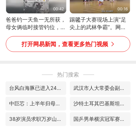
00:42
00:16
爸爸钓一天鱼一无所获，
踢毽子大赛现场上演“足
母女俩临时接管钓位，用
尖上的武林争霸”。网
玩具鱼竿钓上大鱼
友：这哪是踢毽子，分明
是武侠片现场！#睡个好
打开网易新闻，查看更多热门视频
觉
热门搜索
台风白海豚已进入24小时警戒线
武汉市人大常委会副主任林文书被查
中巨芯：上半年归母净利润1405.77万元
沙特土耳其巴基斯坦签署共同防务协议
38岁演员求职万岁山NPC成功
国乒男单横滨冠军赛全军覆没