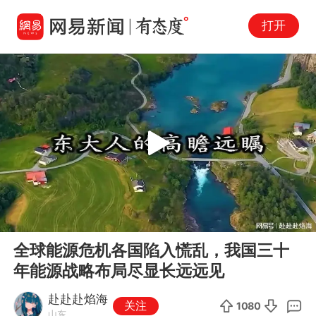
打开
Play
00:00
07:49
En
全球能源危机各国陷入慌乱，我国三十
fu
年能源战略布局尽显长远远见
赴赴赴焰海
关注
1080
山东