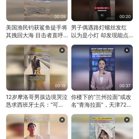
00:09
00:20
美国渔民钓获鲨鱼徒手将
男子偶遇路灯螺丝发红
其拽回大海 目击者直呼
以为是小灯 却发现能点
震惊 （视频来源：参考
燃香烟 当事人：已报警
消息）
处理
00:19
00:37
12岁摩洛哥男孩边境哭泣
你楼下的“兰州拉面”或改
恳求西班牙士兵：“可不
名“青海拉面”，天津72家
可以不要把我遣返回国”
面馆已集体更换招牌