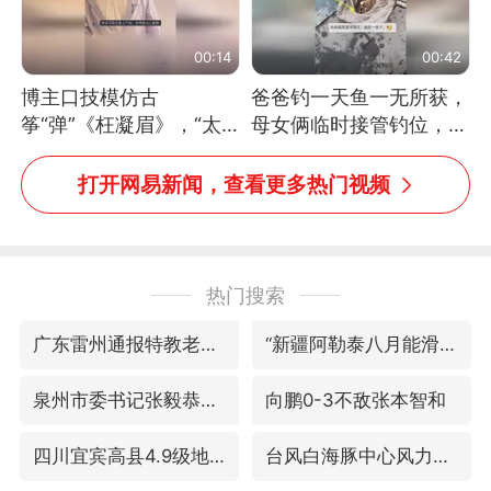
00:14
00:42
博主口技模仿古
爸爸钓一天鱼一无所获，
筝“弹”《枉凝眉》，“太
母女俩临时接管钓位，用
像了～你是吃古筝长大的
玩具鱼竿钓上大鱼
吗？”“或将成为首位考级
打开网易新闻，查看更多热门视频
不带古筝的选手。”（来
源：新华每日电讯）
热门搜索
广东雷州通报特教老师招聘违规事件
“新疆阿勒泰八月能滑雪”不实
泉州市委书记张毅恭被查
向鹏0-3不敌张本智和
四川宜宾高县4.9级地震致1死
台风白海豚中心风力增强