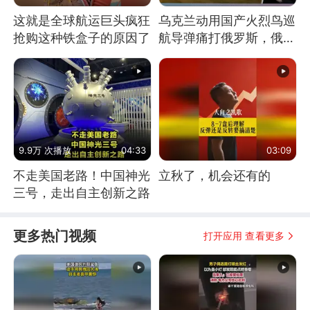
这就是全球航运巨头疯狂
乌克兰动用国产火烈鸟巡
抢购这种铁盒子的原因了
航导弹痛打俄罗斯，俄军
为什么没能拦截？
9.9万 次播放
04:33
03:09
不走美国老路！中国神光
立秋了，机会还有的
三号，走出自主创新之路
更多热门视频
打开应用 查看更多