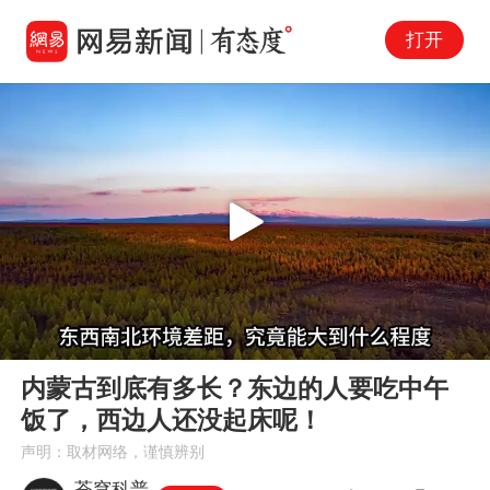
打开
Play
00:00
01:45
En
内蒙古到底有多长？东边的人要吃中午
fu
饭了，西边人还没起床呢！
声明：取材网络，谨慎辨别
苍穹科普