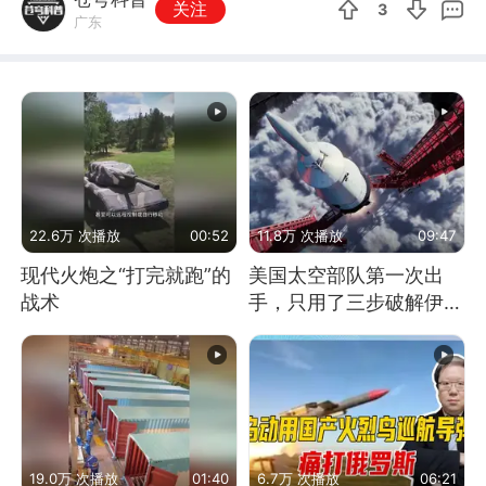
关注
3
广东
22.6万 次播放
00:52
11.8万 次播放
09:47
现代火炮之“打完就跑”的
美国太空部队第一次出
战术
手，只用了三步破解伊朗
防空
19.0万 次播放
01:40
6.7万 次播放
06:21