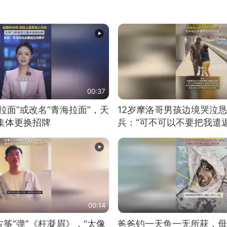
00:37
拉面”或改名“青海拉面”，天
12岁摩洛哥男孩边境哭泣
集体更换招牌
兵：“可不可以不要把我遣返
00:14
筝“弹”《枉凝眉》，“太像
爸爸钓一天鱼一无所获，母