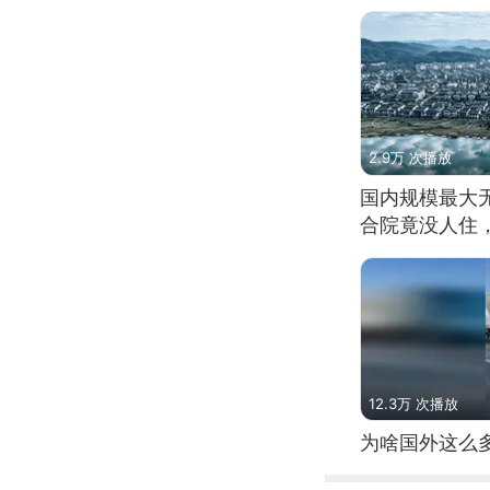
2.9万 次播放
国内规模最大
合院竟没人住
12.3万 次播放
为啥国外这么