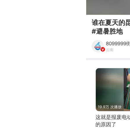
00:00
谁在夏天的昆
#避暑胜地
809999
云南
19.9万 次播放
这就是报废电
的原因了