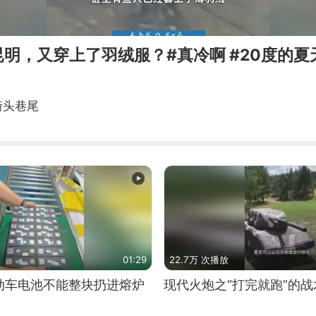
明，又穿上了羽绒服？#真冷啊 #20度的夏
9街头巷尾
01:29
22.7万 次播放
动车电池不能整块扔进熔炉
现代火炮之“打完就跑”的战