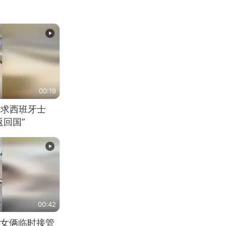
00:19
恳求西班牙士
回国”
00:42
女俩临时接管