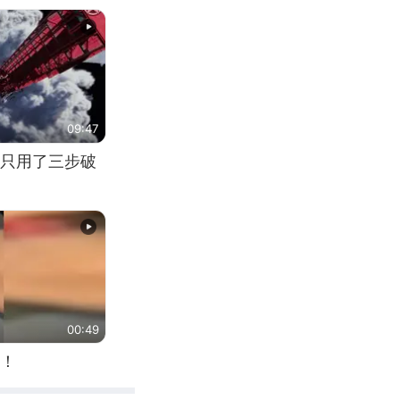
09:47
只用了三步破
00:49
！