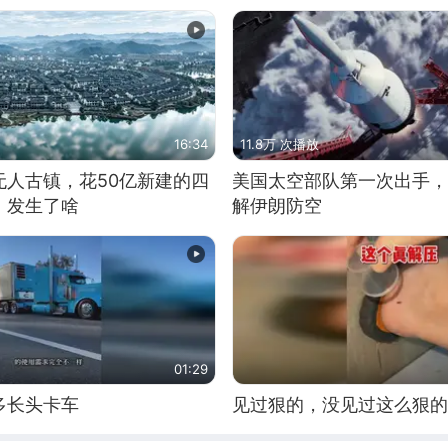
16:34
11.8万 次播放
无人古镇，花50亿新建的四
美国太空部队第一次出手，
，发生了啥
解伊朗防空
01:29
多长头卡车
见过狠的，没见过这么狠的