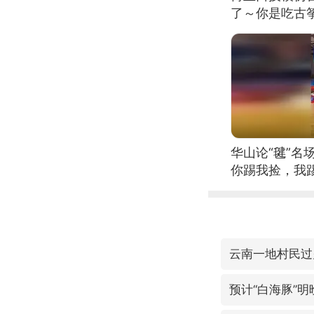
了～你是吃古筝
位考级不带古
日电讯）
华山论“毽”名
你踢我捡，我
云南一地村民过