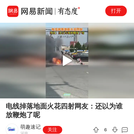
打开
Play
00:00
00:15
En
电线掉落地面火花四射网友：还以为谁
fu
放鞭炮了呢
萌趣速记
关注
6
河南