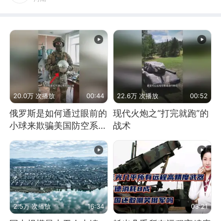
20.0万 次播放
00:44
22.6万 次播放
00:52
俄罗斯是如何通过眼前的
现代火炮之“打完就跑”的
小球来欺骗美国防空系统
战术
的
2.5万 次播放
16:34
03:21