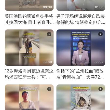
00:09
01:05
美国渔民钓获鲨鱼徒手将
男子现场解说展示自己装
其拽回大海 目击者直呼
修踩的坑 情绪稳定但充
震惊 （视频来源：参考
满无奈 每处都有精心设
消息）
计 但每处都有瑕疵 网
友：一开始我没笑 但看
到洗手盆我没绷住
00:19
00:37
12岁摩洛哥男孩边境哭泣
你楼下的“兰州拉面”或改
恳求西班牙士兵：“可不
名“青海拉面”，天津72家
可以不要把我遣返回国”
面馆已集体更换招牌