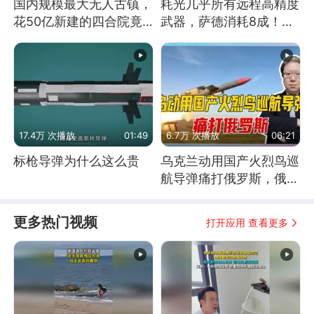
国内规模最大无人古镇，
耗光几乎所有远程高精度
花50亿新建的四合院竟
武器，萨德消耗8成！美
没人住，发生了啥
国还敢嘲笑俄军吗
17.4万 次播放
01:49
6.7万 次播放
06:21
标枪导弹为什么这么贵
乌克兰动用国产火烈鸟巡
航导弹痛打俄罗斯，俄军
为什么没能拦截？
更多热门视频
打开应用 查看更多