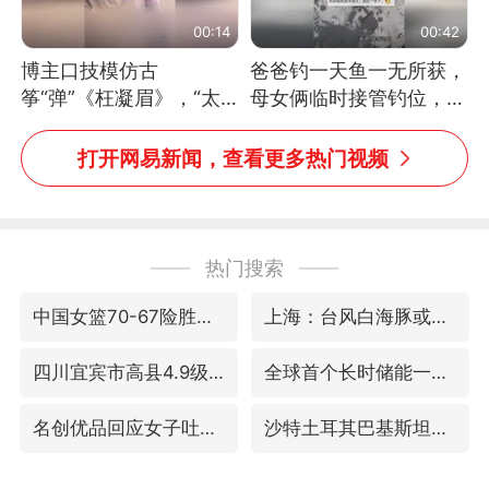
00:14
00:42
博主口技模仿古
爸爸钓一天鱼一无所获，
筝“弹”《枉凝眉》，“太
母女俩临时接管钓位，用
像了～你是吃古筝长大的
玩具鱼竿钓上大鱼
吗？”“或将成为首位考级
打开网易新闻，查看更多热门视频
不带古筝的选手。”（来
源：新华每日电讯）
热门搜索
中国女篮70-67险胜尼日利亚女篮
上海：台风白海豚或将带来龙卷风
四川宜宾市高县4.9级地震致1人死亡
全球首个长时储能一体化产业园量产
名创优品回应女子吐槽内裤质量差
沙特土耳其巴基斯坦签署共同防务协议