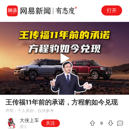
打开
Play
00:00
02:16
En
王传福11年前的承诺，方程豹如今兑现
fu
声明：个人原创，仅供参考
大侠上车
关注
9
浙江