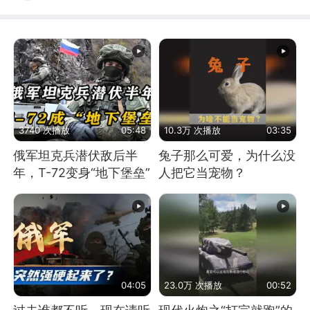
3740 次播放
05:48
10.3万 次播放
03:35
俄军坦克兵潜伏敌后半
兔子那么可爱，为什么没
年，T-72变身“地下堡垒”
人把它当宠物？
04:05
23.0万 次播放
00:52