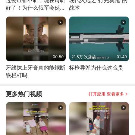
过去谁都不听，现在请听
现代火炮之“打完就跑”的
好了！为什么俄军突然强
战术
硬起来了？
00:50
21.5万 次播放
01:49
牙线抹上牙膏真的能锯断
标枪导弹为什么这么贵
铁栏杆吗
更多热门视频
打开应用 查看更多