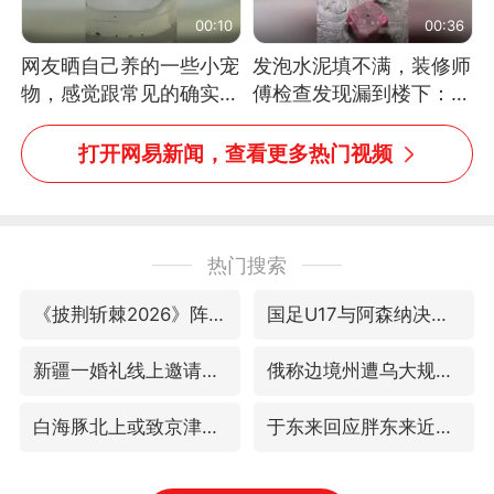
00:10
00:36
网友晒自己养的一些小宠
发泡水泥填不满，装修师
物，感觉跟常见的确实有
傅检查发现漏到楼下：出
些不一样
风口未延伸到外墙
打开网易新闻，查看更多热门视频
热门搜索
《披荆斩棘2026》阵容官宣
国足U17与阿森纳决赛取消 并列冠军
新疆一婚礼线上邀请引热议
俄称边境州遭乌大规模袭击已致13伤
白海豚北上或致京津冀暴雨
于东来回应胖东来近25年老店年底关闭