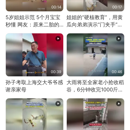
00:14
00:17
5岁姐姐示范 5个月宝宝
姐姐的“硬核教育”，用黄
秒懂 网友：原来二胎的
瓜向弟弟演示“门夹手”，
快乐长这样
网友：果然言传不如身
教！
00:39
00:46
孙子考取上海交大爷爷感
大雨将至全家老小抢收稻
谢亲家母
谷，6分钟收完1000斤，
没有一个人掉链子