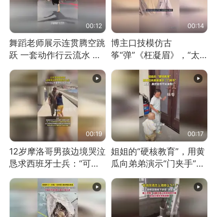
00:12
00:14
舞蹈老师展示连贯腾空跳
博主口技模仿古
跃 一套动作行云流水 节
筝“弹”《枉凝眉》，“太
奏感拉满 网友：怎么做
像了～你是吃古筝长大的
到又舞又武的？
吗？”“或将成为首位考级
不带古筝的选手。”（来
源：新华每日电讯）
00:19
00:17
12岁摩洛哥男孩边境哭泣
姐姐的“硬核教育”，用黄
恳求西班牙士兵：“可不
瓜向弟弟演示“门夹手”，
可以不要把我遣返回国”
网友：果然言传不如身
教！