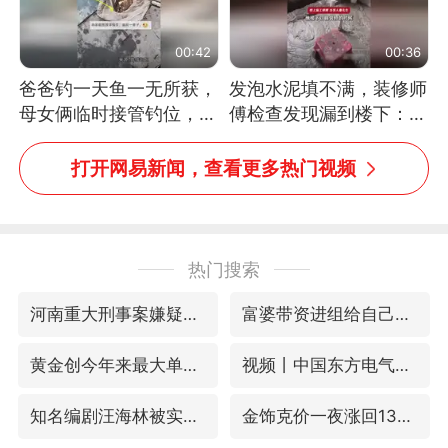
00:42
00:36
爸爸钓一天鱼一无所获，
发泡水泥填不满，装修师
母女俩临时接管钓位，用
傅检查发现漏到楼下：出
玩具鱼竿钓上大鱼
风口未延伸到外墙
打开网易新闻，查看更多热门视频
热门搜索
河南重大刑事案嫌疑人落网
富婆带资进组给自己硬加60多场吻戏
黄金创今年来最大单周涨幅
视频丨中国东方电气集团原党组副书记、董事宋致远被查
知名编剧汪海林被实名举报偷税漏税
金饰克价一夜涨回1300元