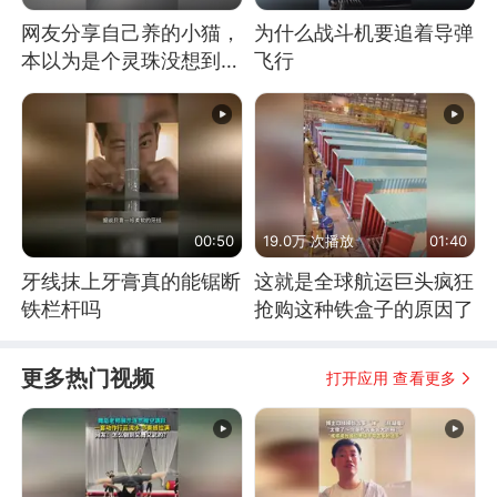
网友分享自己养的小猫，
为什么战斗机要追着导弹
本以为是个灵珠没想到是
飞行
魔丸
00:50
19.0万 次播放
01:40
牙线抹上牙膏真的能锯断
这就是全球航运巨头疯狂
铁栏杆吗
抢购这种铁盒子的原因了
更多热门视频
打开应用 查看更多