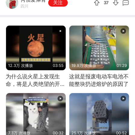
关注
37
四川
12.3万 次播放
03:55
19.9万 次播放
01:29
为什么说火星上发现生
这就是报废电动车电池不
命，将是人类绝望的开
能整块扔进熔炉的原因了
始？
7.3万 次播放
00:32
25.1万 次播放
00:52