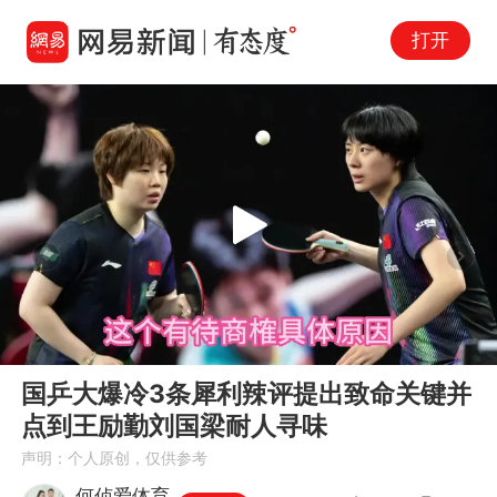
打开
Play
00:00
03:49
En
国乒大爆冷3条犀利辣评提出致命关键并
fu
点到王励勤刘国梁耐人寻味
声明：个人原创，仅供参考
何侦爱体育