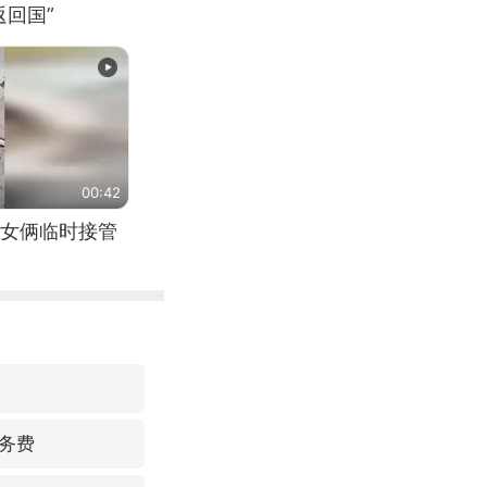
回国”
00:42
女俩临时接管
务费