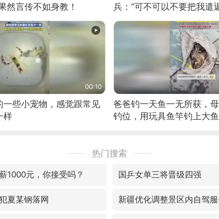
：果然言传不如身教！
兵：“可不可以不要把我遣返
00:10
的一些小宠物，感觉跟常见
爸爸钓一天鱼一无所获，母
一样
钓位，用玩具鱼竿钓上大鱼
热门搜索
薪1000元，你接受吗？
国乒女单三将晋级四强
犯夏某钢落网
新疆优化调整景区内自驾服