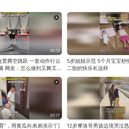
00:12
连贯腾空跳跃 一套动作行云
5岁姐姐示范 5个月宝宝秒
满 网友：怎么做到又舞又武
二胎的快乐长这样
00:17
育”，用黄瓜向弟弟演示“门
12岁摩洛哥男孩边境哭泣