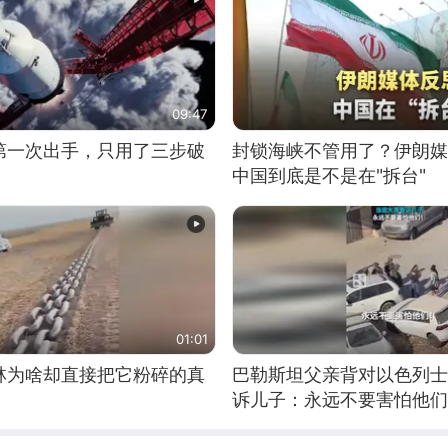
09:47
第一次出手，只用了三步破
封锁海峡不管用了？伊朗媒
中国到底是不是在"拆台"
01:01
林为啥却直接把它粉碎的真
巴勒斯坦父亲背对以色列士
诉儿子：永远不要害怕他们