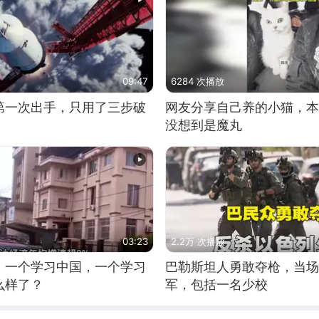
09:47
6284 次播放
第一次出手，只用了三步破
网友分享自己养的小猫，本
没想到是魔丸
03:23
2.2万 次播放
，一个学习中国，一个学习
巴勒斯坦人勇敢夺枪，当场
么样了？
军，包括一名少校