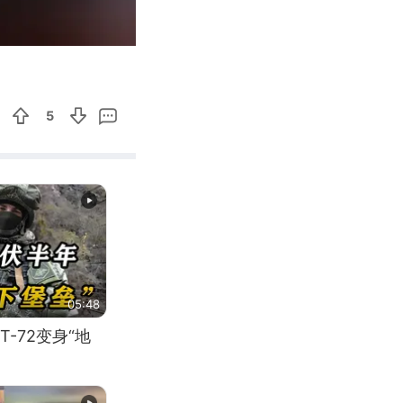
02:08
Enter
fullscreen
5
05:48
-72变身“地