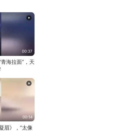
00:37
“青海拉面”，天
牌
00:14
凝眉》，“太像