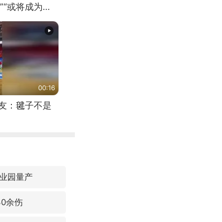
”“或将成为首
（来源：新华每
00:16
网友：毽子不是
业园量产
0余伤