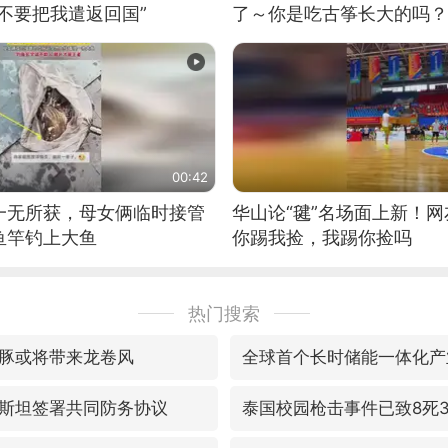
不要把我遣返回国”
了～你是吃古筝长大的吗？
位考级不带古筝的选手。”
日电讯）
00:42
一无所获，母女俩临时接管
华山论“毽”名场面上新！
鱼竿钓上大鱼
你踢我捡，我踢你捡吗
热门搜索
豚或将带来龙卷风
全球首个长时储能一体化产
斯坦签署共同防务协议
泰国校园枪击事件已致8死3