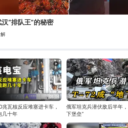
汉“排队王”的秘密
拆解
05:04
3675 次播放
10兆瓦核反应堆塞进卡车，
俄军坦克兵潜伏敌后半年，T
跑几十年
下堡垒”