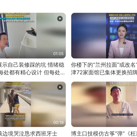
01:05
展示自己装修踩的坑 情绪稳
你楼下的“兰州拉面”或改名
每处都有精心设计 但每处都
津72家面馆已集体更换招
一开始我没笑 但看到洗手盆
00:19
男孩边境哭泣恳求西班牙士
博主口技模仿古筝“弹”《枉