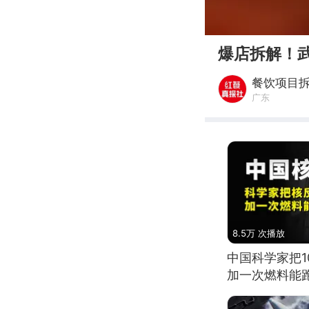
00:00
爆店拆解！武
餐饮项目
广东
8.5万 次播放
中国科学家把
加一次燃料能