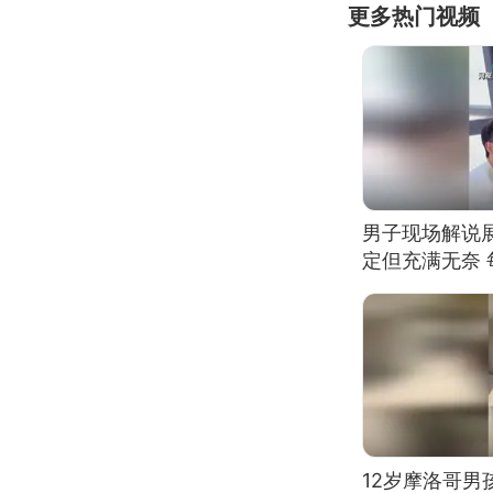
更多热门视频
男子现场解说
定但充满无奈 
有瑕疵 网友：
我没绷住
12岁摩洛哥