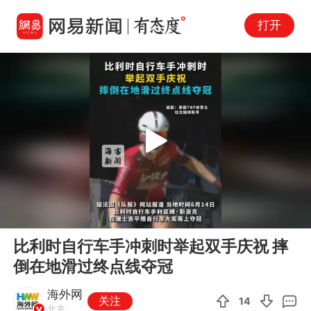
打开
Play
00:00
00:20
En
比利时自行车手冲刺时举起双手庆祝 摔
fu
倒在地滑过终点线夺冠
海外网
关注
14
北京