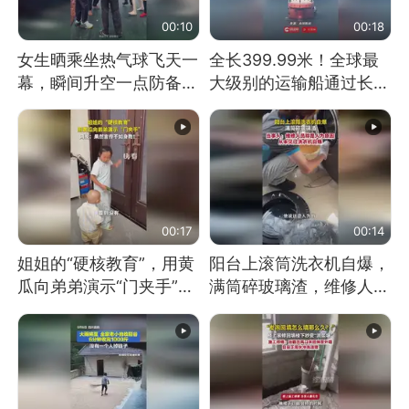
00:10
00:18
女生晒乘坐热气球飞天一
全长399.99米！全球最
幕，瞬间升空一点防备都
大级别的运输船通过长江
没有
大桥这一幕，太震撼了！
00:17
00:14
姐姐的“硬核教育”，用黄
阳台上滚筒洗衣机自爆，
瓜向弟弟演示“门夹手”，
满筒碎玻璃渣，维修人员
网友：果然言传不如身
称是人为原因，从未见过
教！
洗衣机自爆