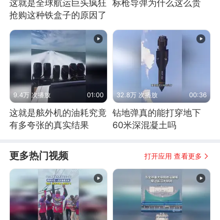
这就是全球航运巨头疯狂
标枪导弹为什么这么贵
抢购这种铁盒子的原因了
9.4万 次播放
01:00
32.8万 次播放
00:36
这就是舷外机的油耗究竟
钻地弹真的能打穿地下
有多夸张的真实结果
60米深混凝土吗
更多热门视频
打开应用 查看更多