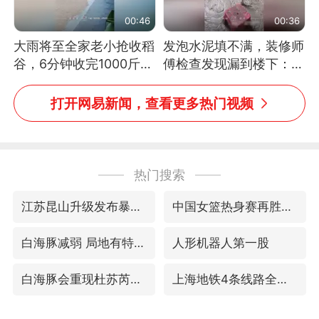
00:46
00:36
大雨将至全家老小抢收稻
发泡水泥填不满，装修师
谷，6分钟收完1000斤，
傅检查发现漏到楼下：出
没有一个人掉链子
风口未延伸到外墙
打开网易新闻，查看更多热门视频
热门搜索
江苏昆山升级发布暴雨红警
中国女篮热身赛再胜尼日利亚女篮
白海豚减弱 局地有特大暴雨
人形机器人第一股
白海豚会重现杜苏芮强度吗
上海地铁4条线路全线停运