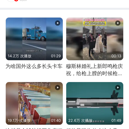
14.2万 次播放
01:29
00:13
为啥国外这么多长头卡车
穆斯林婚礼上新郎鸣枪庆
祝，给枪上膛的时候枪口
竟然对着孩子
19.1万 次播放
01:40
22.6万 次播放
01:49