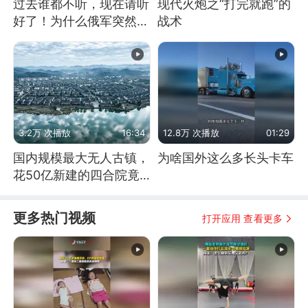
过去谁都不听，现在请听
现代火炮之“打完就跑”的
好了！为什么俄军突然强
战术
硬起来了？
3.2万 次播放
16:34
12.8万 次播放
01:29
国内规模最大无人古镇，
为啥国外这么多长头卡车
花50亿新建的四合院竟
没人住，发生了啥
更多热门视频
打开应用 查看更多