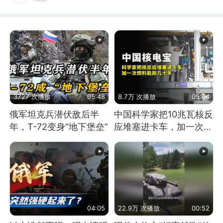
3727 次播放
05:48
8.7万 次播放
05:04
俄军坦克兵潜伏敌后半
中国科学家把10兆瓦核反
年，T-72变身“地下堡垒”
应堆塞进卡车，加一次燃
料能跑几十年
04:05
22.9万 次播放
00:52