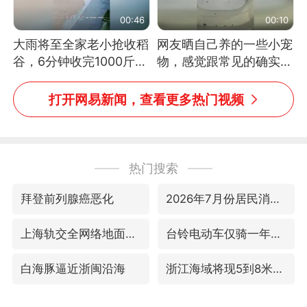
00:46
00:10
大雨将至全家老小抢收稻
网友晒自己养的一些小宠
谷，6分钟收完1000斤，
物，感觉跟常见的确实有
没有一个人掉链子
些不一样
打开网易新闻，查看更多热门视频
热门搜索
拜登前列腺癌恶化
2026年7月份居民消费价格同比上涨0.5%
上海轨交全网络地面高架区段限速运行
台铃电动车仅骑一年就断电趴窝
白海豚逼近浙闽沿海
浙江海域将现5到8米巨浪到狂浪