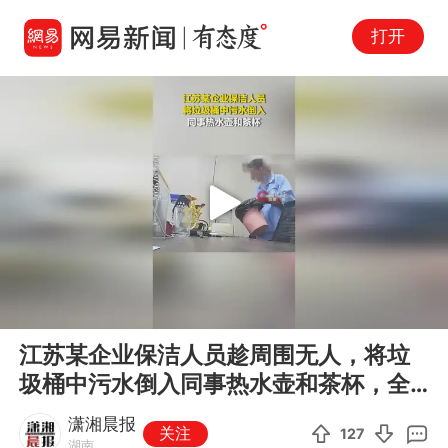
打开
Play
00:00
00:10
En
江苏某企业保洁人员趁周围无人，将垃
fu
圾桶中污水倒入同事热水壶和茶杯，全
程被拍下
潇湘晨报
关注
127
湖南