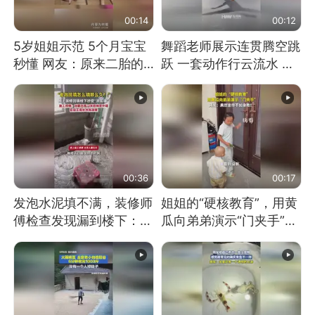
00:14
00:12
5岁姐姐示范 5个月宝宝
舞蹈老师展示连贯腾空跳
秒懂 网友：原来二胎的
跃 一套动作行云流水 节
快乐长这样
奏感拉满 网友：怎么做
到又舞又武的？
00:36
00:17
发泡水泥填不满，装修师
姐姐的“硬核教育”，用黄
傅检查发现漏到楼下：出
瓜向弟弟演示“门夹手”，
风口未延伸到外墙
网友：果然言传不如身
教！