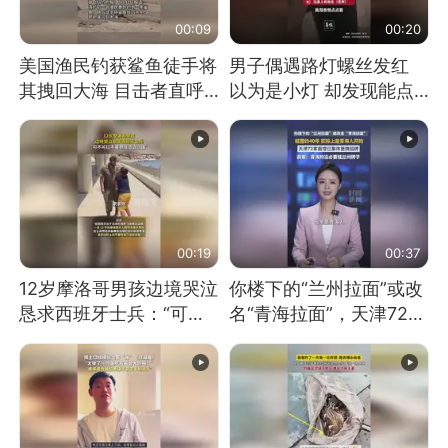
00:09
00:20
美国渔民钓获鲨鱼徒手将
男子偶遇路灯螺丝发红
其拽回大海 目击者直呼
以为是小灯 却发现能点
震惊 （视频来源：参考
燃香烟 当事人：已报警
消息）
处理
00:19
00:37
12岁摩洛哥男孩边境哭泣
你楼下的“兰州拉面”或改
恳求西班牙士兵：“可不
名“青海拉面”，天津72家
可以不要把我遣返回国”
面馆已集体更换招牌