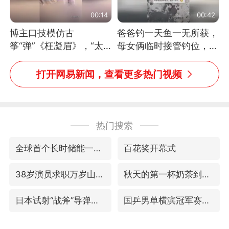
00:14
00:42
博主口技模仿古
爸爸钓一天鱼一无所获，
筝“弹”《枉凝眉》，“太
母女俩临时接管钓位，用
像了～你是吃古筝长大的
玩具鱼竿钓上大鱼
吗？”“或将成为首位考级
打开网易新闻，查看更多热门视频
不带古筝的选手。”（来
源：新华每日电讯）
热门搜索
全球首个长时储能一体化产业园量产
百花奖开幕式
38岁演员求职万岁山NPC成功
秋天的第一杯奶茶到底有多火
日本试射“战斧”导弹，国防部回应
国乒男单横滨冠军赛全军覆没