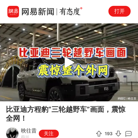
打开
Play
00:00
03:32
En
比亚迪方程豹“三轮越野车”画面，震惊
fu
全网！
映往昔
关注
193
四川