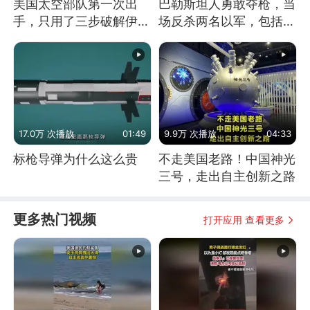
美国太空部队第一次出
巴勒斯坦人勇敢夺枪，当
手，只用了三步破解伊朗
场反杀两名以军，包括一
防空
名少校
17.0万 次播放
01:49
9.9万 次播放
04:33
标枪导弹为什么这么贵
不走美国老路！中国神光
三号，走出自主创新之路
更多热门视频
打开应用 查看更多