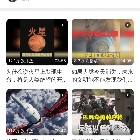
12.1万 次播放
03:55
8.3万 次播放
04:05
为什么说火星上发现生
如果人类今天消失，未来
命，将是人类绝望的开
的文明能不能发现我们存
始？
在过？
11.8万 次播放
09:47
1.9万 次播放
02:32