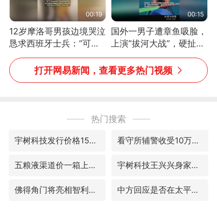
00:19
00:15
12岁摩洛哥男孩边境哭泣
国外一男子遭章鱼吸脸，
恳求西班牙士兵：“可不
上演“拔河大战”，硬扯加
可以不要把我遣返回国”
铁棒敲打方才挣脱
打开网易新闻，查看更多热门视频
热门搜索
宇树科技发行价格150.80元/股
看守所辅警收受10万获刑1年
五粮液渠道价一箱上涨近百元
宇树科技王兴兴身家有望超200亿元
佛得角门将亮相智利俱乐部主场
中方回应是否在太平洋海底开采稀土