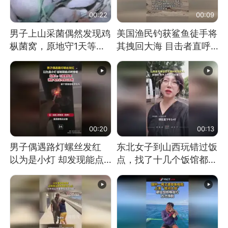
00:22
00:09
男子上山采菌偶然发现鸡
美国渔民钓获鲨鱼徒手将
枞菌窝，原地守1天等它
其拽回大海 目击者直呼
长大：挖了140多朵
震惊 （视频来源：参考
消息）
00:20
00:13
男子偶遇路灯螺丝发红
东北女子到山西玩错过饭
以为是小灯 却发现能点
点，找了十几个饭馆都没
燃香烟 当事人：已报警
开门：午休到几点
处理