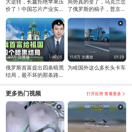
大逆转，长鑫拒绝苹果压
局势真的变了，乌克兰念
价了！中国芯片产业实现
了俄罗斯的稿子，普京说
怎样的逆袭？
战胜自己就是胜利
3.1万 次播放
06:05
11.6万 次播放
01:29
俄罗斯首富提出四条暗黑
为啥国外这么多长头卡车
结局，最不坏的那条路是
通向东方
更多热门视频
打开应用 查看更多