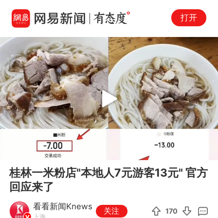
打开
Play
00:00
00:25
En
桂林一米粉店"本地人7元游客13元" 官方
fu
回应来了
看看新闻Knews
关注
170
上海