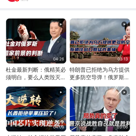
04:26
03:13
杜金最新判断：俄精英必
特朗普已拒绝为乌方提供
须明白，要么人类毁灭，
更多防空导弹！俄罗斯抓
要么俄毁灭
住窗口期猛炸基辅
04:09
03:06