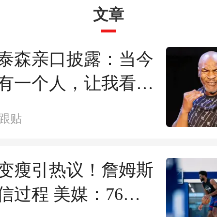
文章
泰森亲口披露：当今
有一个人，让我看到
的自己
跟贴
变瘦引热议！詹姆斯
信过程 美媒：76人