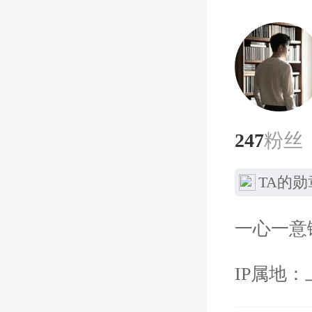
247
粉丝
TA的勋
一心一意
IP属地：