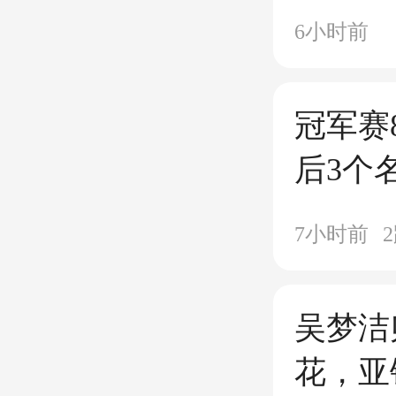
对决张
6小时前
冠军赛
后3个
迎来两
7小时前
2
吴梦洁
花，亚