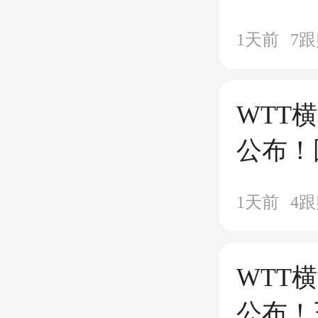
极分化
1天前
7
跟
WTT
公布！
艺迪阻
1天前
4
跟
WTT
公布！