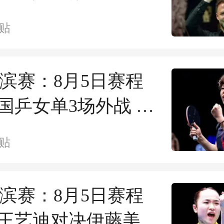
难圆好
贴
横滨赛：8月5日赛程
国乒女单3场外战 王
击伊藤美
贴
横滨赛：8月5日赛程
王艺迪对决伊藤美诚