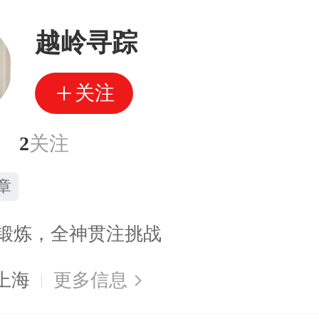
越岭寻踪
关注
2
关注
章
锻炼，全神贯注挑战
上海
更多信息