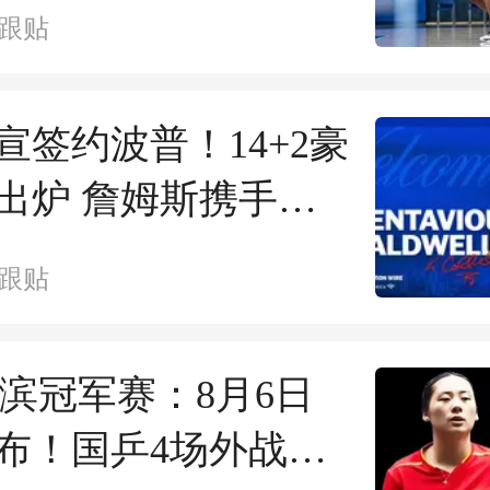
NBA了
跟贴
官宣签约波普！14+2豪
出炉 詹姆斯携手三
指总冠
跟贴
横滨冠军赛：8月6日
布！国乒4场外战，