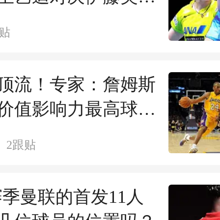
和战桥本
贴
顶流！专家：詹姆斯
价值影响力最高球
服来辩
2
跟贴
7赛季曼联的首发11人