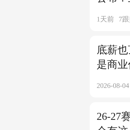
张本美
1天前
7
跟
底薪也
是商业
员，不
2026-08-04
26-2