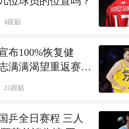
几位球员的位置吗？
4
跟贴
宣布100%恢复健
志满满渴望重返赛场
赔率排第3
21
跟贴
日国乒全日赛程 三人