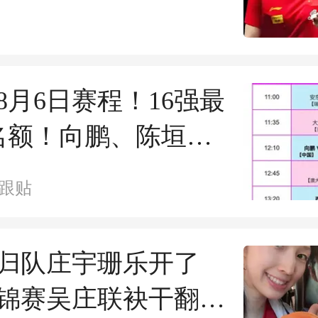
本美和
8月6日赛程！16强最
名额！向鹏、陈垣宇
场硬仗
跟贴
归队庄宇珊乐开了
锦赛吴庄联袂干翻小