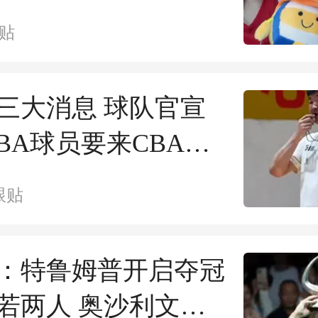
冠无忧
贴
三大消息 球队官宣
NBA球员要来CBA打
旭登顶第一
跟贴
：特鲁姆普开启夺冠
若两人 奥沙利文两