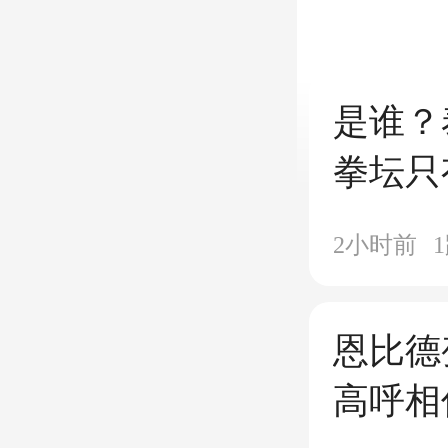
是谁？
拳坛只
了当年
2小时前
1
恩比德
高呼相