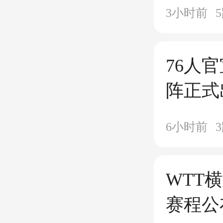
要统治
3小时前
5
76人
阵正式
巨头剑
6小时前
3
WTT
赛程公