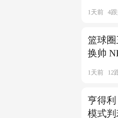
日子夺
1天前
4
跟
篮球圈
换帅 
球 韩
1天前
12
亨得利
模式判