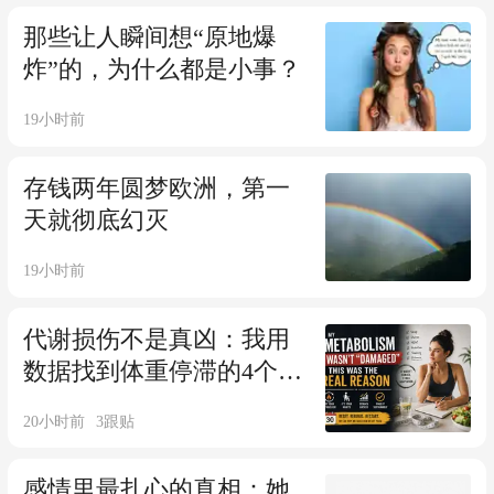
那些让人瞬间想“原地爆
炸”的，为什么都是小事？
19小时前
存钱两年圆梦欧洲，第一
天就彻底幻灭
19小时前
代谢损伤不是真凶：我用
数据找到体重停滞的4个原
因
20小时前
3
跟贴
感情里最扎心的真相：她