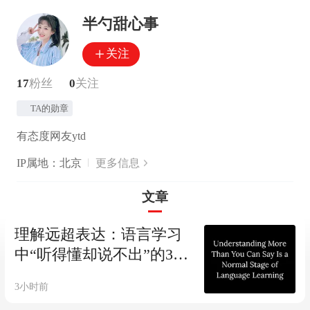
半勺甜心事
关注
17
粉丝
0
关注
TA的勋章
有态度网友ytd
IP属地：北京
更多信息
文章
理解远超表达：语言学习
中“听得懂却说不出”的3个
真相
3小时前