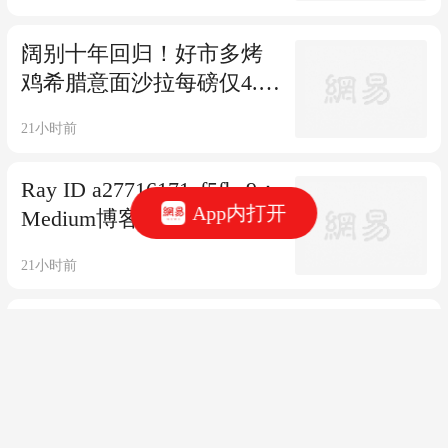
阔别十年回归！好市多烤
鸡希腊意面沙拉每磅仅4.99
美元
21小时前
Ray ID a27716171cf5fbc9：
App内打开
Medium博客遭遇验证墙，
读者无法访问
21小时前
为什么越“情感可得”越没
人爱？3个残酷真相
21小时前