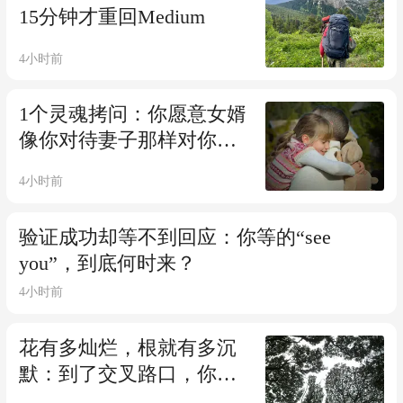
15分钟才重回Medium
4小时前
1个灵魂拷问：你愿意女婿
像你对待妻子那样对你女
儿吗？
4小时前
验证成功却等不到回应：你等的“see
you”，到底何时来？
4小时前
花有多灿烂，根就有多沉
默：到了交叉路口，你先
看见什么