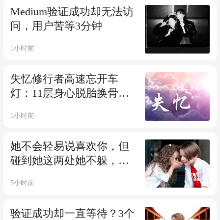
Medium验证成功却无法访
问，用户苦等3分钟
5小时前
失忆修行者高速忘开车
灯：11层身心脱胎换骨，
人间意识险丧命
5小时前
她不会轻易说喜欢你，但
碰到她这两处她不躲，就
是默许了
5小时前
验证成功却一直等待？3个