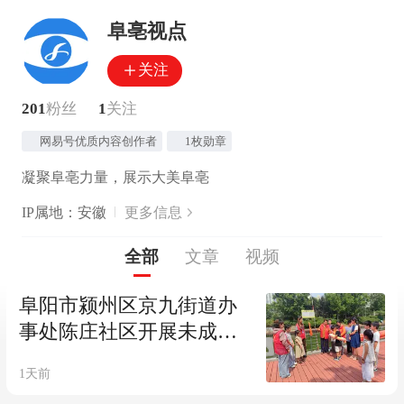
阜亳视点
关注
201
粉丝
1
关注
网易号优质内容创作者
1枚勋章
凝聚阜亳力量，展示大美阜亳
IP属地：安徽
更多信息
全部
文章
视频
阜阳市颍州区京九街道办
事处陈庄社区开展未成年
人防溺水安全教育活动
1天前