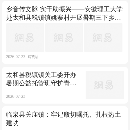
乡音传文脉 实干助振兴——安徽理工大学
赴太和县税镇镇姚寨村开展暑期三下乡社
会实践活动
2026-07-23
0
跟贴
太和县税镇镇关工委开办
暑期公益托管班守护青少
年快乐成长
2026-07-23
临泉县关庙镇：牢记殷切嘱托、扎根热土
建功