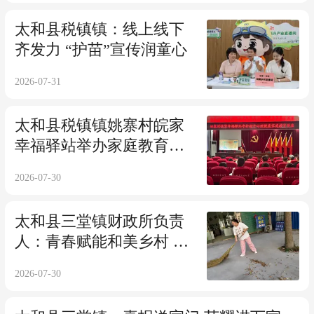
太和县税镇镇：线上线下
齐发力 “护苗”宣传润童心
2026-07-31
太和县税镇镇姚寨村皖家
幸福驿站举办家庭教育讲
座
2026-07-30
太和县三堂镇财政所负责
人：青春赋能和美乡村 志
愿行动温暖民心
2026-07-30