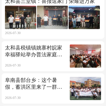
太和县三堂镇：喜报送家门 荣耀进万家
2026-07-30
太和县税镇镇姚寨村皖家
幸福驿站举办普法家庭教
育讲座
2026-07-30
阜南县郜台乡：这个暑
假，蓄洪区里来了一群大
学生
2026-07-30