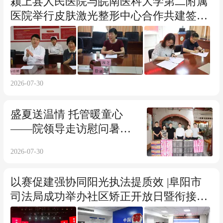
颍上县人民医院与皖南医科大学第二附属
医院举行皮肤激光整形中心合作共建签约
仪式
2026-07-30
盛夏送温情 托管暖童心
——院领导走访慰问暑期
职工子女托管班
2026-07-30
以赛促建强协同阳光执法提质效 |阜阳市
司法局成功举办社区矫正开放日暨衔接配
合管理技能大比武活动