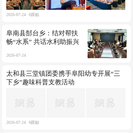
2026-07-24
0
跟贴
阜南县郜台乡：结对帮扶
畅“水系” 共话水利助振兴
2026-07-24
太和县三堂镇团委携手阜阳幼专开展“三
下乡”趣味科普支教活动
2026-07-24
0
跟贴