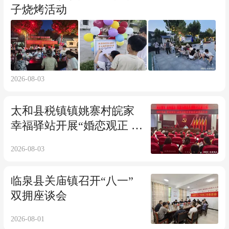
子烧烤活动
2026-08-03
太和县税镇镇姚寨村皖家
幸福驿站开展“婚恋观正 家
庭福长”主题宣讲活动
2026-08-03
临泉县关庙镇召开“八一”
双拥座谈会
2026-08-01