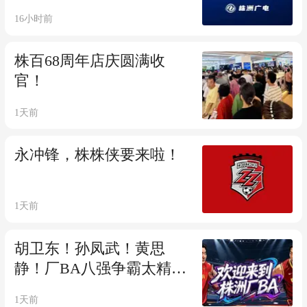
16小时前
株百68周年店庆圆满收
官！
1天前
永冲锋，株株侠要来啦！
1天前
胡卫东！孙凤武！黄思
静！厂BA八强争霸太精
彩！
1天前