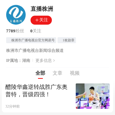
直播株洲
关注
7789
粉丝
0
关注
株洲市广播电视台官方网易号
1枚勋章
株洲市广播电视台新闻综合频道
IP属地：湖南
更多信息
全部
文章
视频
醴陵华鑫逆转战胜广东奥
普特，晋级四强！
32分钟前