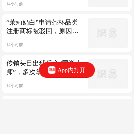
14小时前
“茉莉奶白”申请茶杯品类
注册商标被驳回，原因为
可能让消费者产生误认
14小时前
传销头目出狱后变“国学大
App内打开
师”，多次掌掴、殴打孩
子，浙江新昌通报
14小时前
杭州今年新增 7 座城市公园！遛娃露营好
去处全汇总