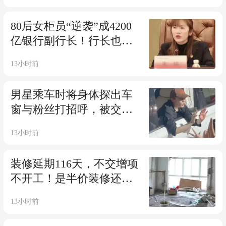
80后女柜员“逆袭”成4200
亿银行副行长！行长也年
仅40岁，为A股上市银行最
13小时前
年轻行长
男星乘车时将身体探出车
窗与粉丝打招呼，被交管
大队约谈教育？当地交警
13小时前
回应
装修延期116天，不交增项
不开工！是半价装修还是
换皮的“强制消费”？
13小时前