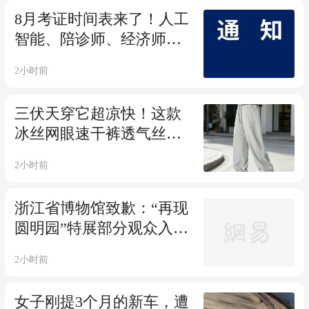
了……
8月考证时间表来了！人工
智能、陪诊师、经济师、
电工等28个工种可报名
2小时前
三伏天穿它超凉快！这款
冰丝网眼速干裤透气丝滑
有型，79元太值了！
2小时前
浙江省博物馆致歉：“再现
圆明园”特展部分观众入场
受阻、观展体验不佳，已
2小时前
增加核验闸机，增派现场
引导人员，重申参观预约
女子刚提3个月的新车，遭
规则