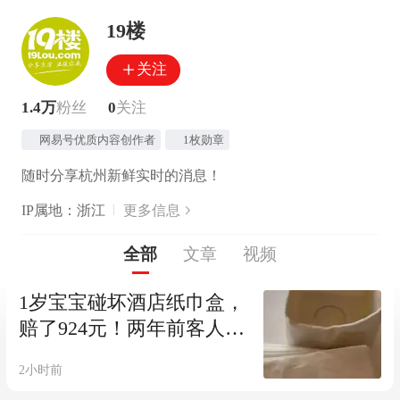
19楼
关注
1.4万
粉丝
0
关注
网易号优质内容创作者
1枚勋章
随时分享杭州新鲜实时的消息！
IP属地：浙江
更多信息
全部
文章
视频
1岁宝宝碰坏酒店纸巾盒，
赔了924元！两年前客人打
碎仅赔232元，涉事酒店：
2小时前
收藏价值更高，网友怒