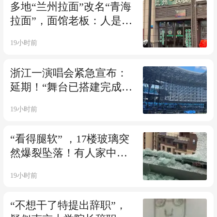
多地“兰州拉面”改名“青海
拉面”，面馆老板：人是青
海人，挂兰州牌子不合适
19小时前
浙江一演唱会紧急宣布：
延期！“舞台已搭建完成，
然而台风不可抗力，我们
19小时前
无法冒险”
“看得腿软” ，17楼玻璃突
然爆裂坠落！有人家中一
月两爆，维修师傅：一个
19小时前
夏天换一两百片，越大越
危险
“不想干了特提出辞职”，