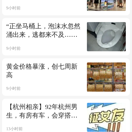
到！
9小时前
“正坐马桶上，泡沫水忽然
涌出来，逃都来不及……”
有人家里2个月喷近20次
9小时前
黄金价格暴涨，创七周新
高
9小时前
【杭州相亲】92年杭州男
生，有房有车，会穿搭，
爱健身，少年感满满
13小时前