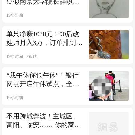
疑似南京大学院长辞职信
流传，院方最新回应
19小时前
单只净赚1038元！90后改
娃师月入3万，订单排到3
个月后，网友：只有我看
19小时前
2
跟贴
不懂吗？
“我午休你也午休”！银行
网点开启午休试点，全网
吵翻天：留一个窗口行不
19小时前
行？
不用跨城奔波！主城区、
富阳、临安…… 你的家门
口就有夜校！