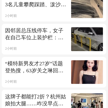
3名儿童攀爬踩踏、泼沙、
撒尿！4S店维修报价约2.4
2小时前
万，家长直言赔偿金太离
谱
因邻居总压线停车，女子
在自己车位上装护栏：曾
被对方剐蹭过2次，对方都
2小时前
不知情；物业：不建议装
“模特新男友才27岁”话题
登热搜，63岁关之琳回
应：多谢各位挂念我的近
2小时前
况
这牌子都能打2折？杭州姑
娘拍大腿……咋没早点看