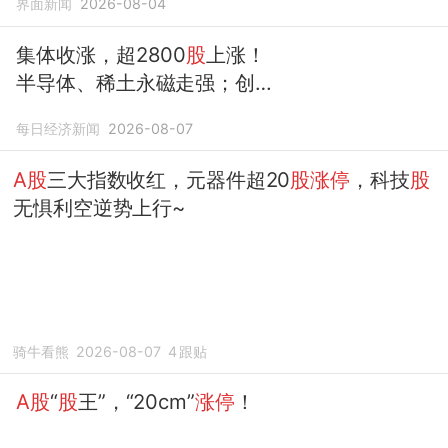
界面新闻
2026-08-04
集体收涨，超2800
股
上涨！
半导体、稀土永磁走强；创新
药、PCB多
股涨停
，百花医药
每日经济新闻
2026-08-07
4
连板；数字货币走弱｜
A股
收
盘
A股
三大指数收红，元器件超20
股涨停
，科技
股
无惧利空逆势上行~
骑牛看熊
2026-08-07
4
跟贴
A股
“
股
王”，“20cm”
涨停
！