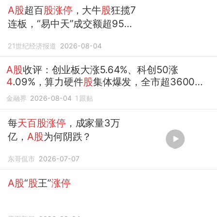
A股
超百
股涨停
，大牛
股
狂揽7
连板，“易中天”成交额超950
亿元，CPO、PCB大爆发
21世纪经济报道
2026-08-04
A股
收评：创业板大涨5.64%、科创50涨
4
.09%，算力硬件
股
集体爆发，全市超3600
股
走高，超百
股涨停
金融界
2026-08-04
1
跟贴
每
天百股涨停
，成家量3万
亿，
A股
为何阴跌？
东哥侃市
2026-07-07
A股
“
股
王”
涨停