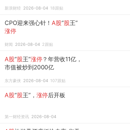
新浪财经
2026-08-04
18
跟贴
CPO迎来强心针！
A股
“
股
王”
涨停
财闻
2026-08-04
2
跟贴
A股
“
股
王”
涨停
？年营收11亿，
市值被炒到2000亿
东方豪侠
2026-08-04
107
跟贴
A股
“
股
王”，
涨停
后开板
第一财经资讯
2026-08-04