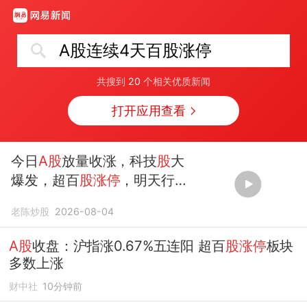
A股连续4天百股涨停
共搜到
20
个相关优质新闻
打开应用查看
今日
A股
放量收涨，科技
股
大
爆发，超百
股涨停
，明天行情
会这样走
老陈炒股
2026-08-04
A股
收盘：沪指涨0.67%五连阳 超百
股涨停
板块
多数上涨
财中社
10分钟前