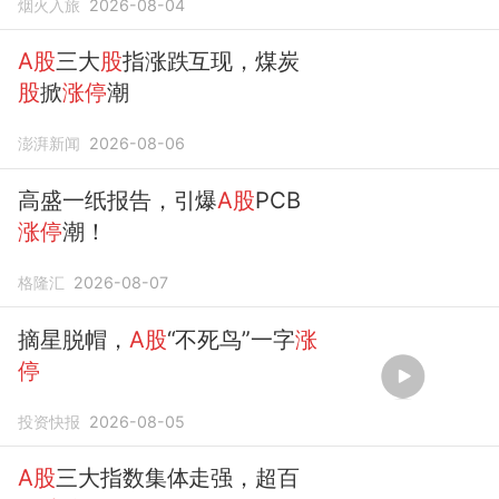
烟火入旅
2026-08-04
A股
三大
股
指涨跌互现，煤炭
股
掀
涨停
潮
澎湃新闻
2026-08-06
高盛一纸报告，引爆
A股
PCB
涨停
潮！
格隆汇
2026-08-07
摘星脱帽，
A股
“不死鸟”一字
涨
停
投资快报
2026-08-05
A股
三大指数集体走强，超百