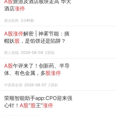
A股
旅游及酒店板块走高 华天
酒店
涨停
观点机构
2小时前
A股涨停
解密 | 神雾节能：摘
帽妖
股
，是馅饼还是陷阱？
狠人搞钱
2026-08-04
2
跟贴
A股
午评来了！创新药、半导
体、有色金属，多
股涨停
中国基金报
2026-08-07
2
跟贴
荣顺智能助手app:CPO迎来强
心针！
A股
“
股
王”
涨停