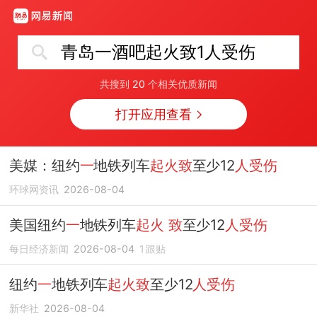
青岛一酒吧起火致1人受伤
共搜到
20
个相关优质新闻
打开应用查看
美媒：纽约
一
地铁列车
起火致
至少12
人受伤
环球网资讯
2026-08-04
美国纽约
一
地铁列车
起火
致
至少12
人受伤
每日经济新闻
2026-08-04
1
跟贴
纽约
一
地铁列车
起火致
至少12
人受伤
新华社
2026-08-04