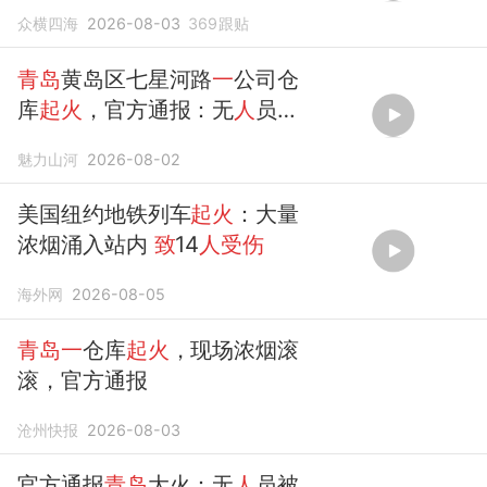
众横四海
2026-08-03
369
跟贴
青岛
黄岛区七星河路
一
公司仓
库
起火
，官方通报：无
人
员被
困和伤亡，
起火
原因正在调查
魅力山河
2026-08-02
中。
美国纽约地铁列车
起火
：大量
浓烟涌入站内
致
14
人受伤
海外网
2026-08-05
青岛一
仓库
起火
，现场浓烟滚
滚，官方通报
沧州快报
2026-08-03
官方通报
青岛
大火：无
人
员被