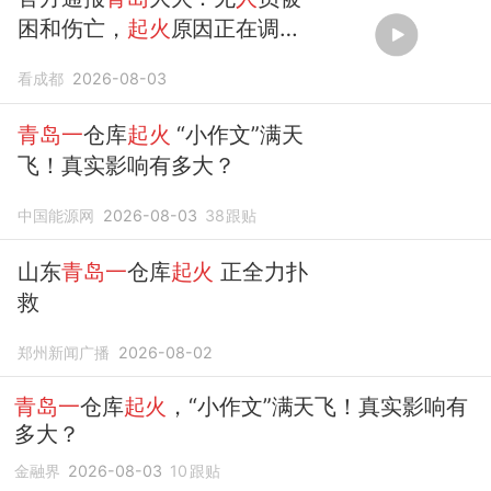
困和伤亡，
起火
原因正在调查
中
看成都
2026-08-03
青岛一
仓库
起火
“小作文”满天
飞！真实影响有多大？
中国能源网
2026-08-03
38
跟贴
山东
青岛一
仓库
起火
正全力扑
救
郑州新闻广播
2026-08-02
青岛一
仓库
起火
，“小作文”满天飞！真实影响有
多大？
金融界
2026-08-03
10
跟贴