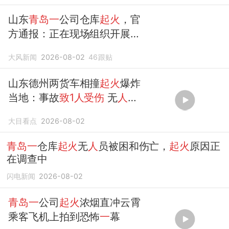
山东
青岛一
公司仓库
起火
，官
方通报：正在现场组织开展灭
火工作，无
人
员被困和伤亡，
大风新闻
2026-08-02
46
跟贴
起火
原因正在调查中
山东德州两货车相撞
起火
爆炸
当地：事故
致1人受伤
无
人
员
死亡
大目看点
2026-08-02
青岛一
仓库
起火
无
人
员被困和伤亡，
起火
原因正
在调查中
闪电新闻
2026-08-02
青岛一
公司
起火
浓烟直冲云霄
乘客飞机上拍到恐怖
一
幕