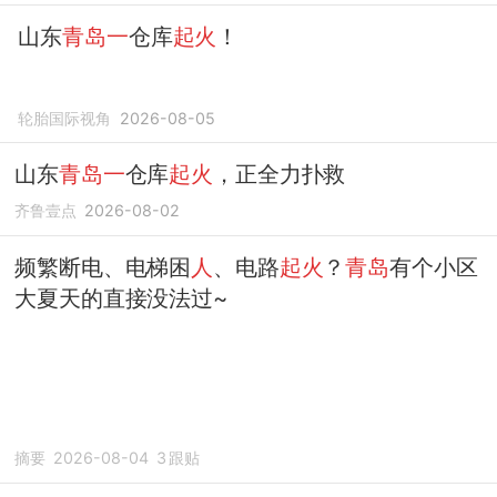
山东
青岛一
仓库
起火
！
轮胎国际视角
2026-08-05
山东
青岛一
仓库
起火
，正全力扑救
齐鲁壹点
2026-08-02
频繁断电、电梯困
人
、电路
起火
？
青岛
有个小区
大夏天的直接没法过~
摘要
2026-08-04
3
跟贴