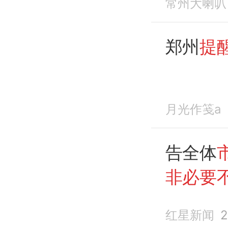
常州大喇叭
郑州
提
月光作笺a
告全体
非必要
红星新闻
2