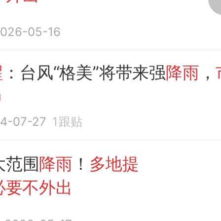
026-05-16
醒
：台风“格美”将带来强
降雨
，
出
4-07-27
1
跟贴
大范围
降雨
！
多地提
必要不外出