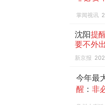
掌闻视讯
2
沈阳
提
要不外
新京报
202
今年最
醒
：
非