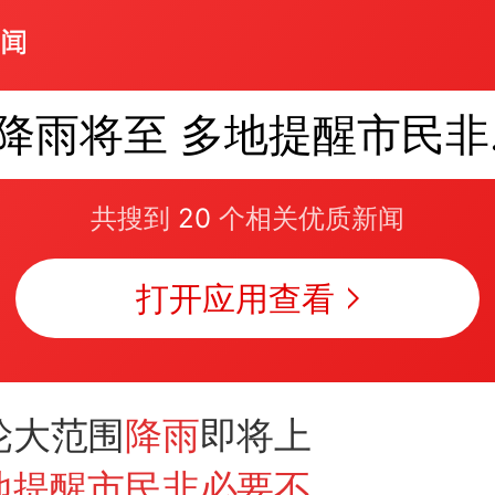
降雨
共搜到
20
个相关优质新闻
打开应用查看
轮大范围
降雨
即将上
地提醒市民非必要不外