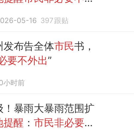
026-05-16
397
跟贴
州发布告全体
市民
书，
必要不外出
”
10小时前
级！暴雨大暴雨范围扩
地提醒
：
市民非必要不