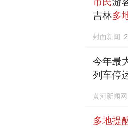
市民
游
吉林
多
要不外
封面新闻
2
今年最
列车停
不外出
黄河新闻网
多地提