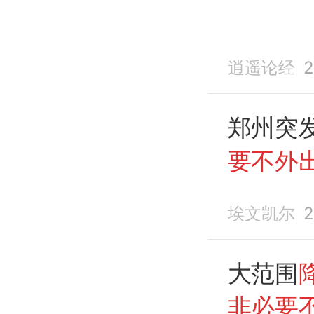
逍遥论经
2
郑州突
要不外
埃文凯尔
2
大范围
非必要