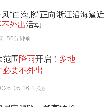
风“白海豚”正向浙江沿海逼近
要不外出
活动
闻
56分钟前
大范围
降雨
开启！
多地
非必要不外出
026-05-16
1
跟贴