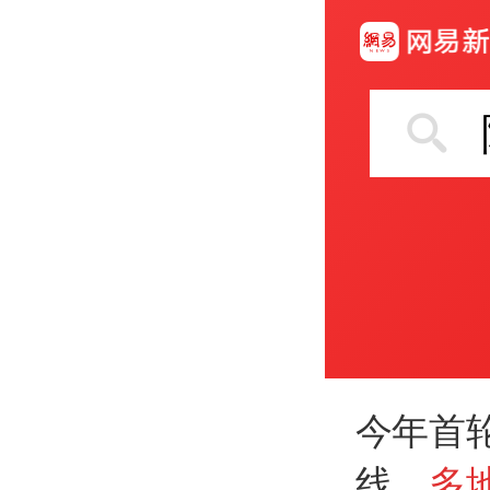
今年首
线，
多