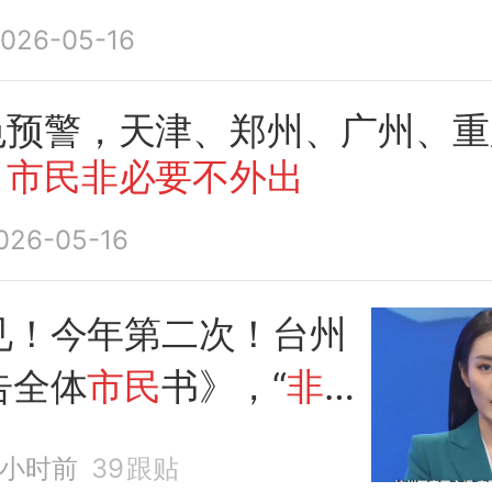
026-05-16
色预警，天津、郑州、广州、重
：
市民非必要不外出
026-05-16
见！今年第二次！台州
告全体
市民
书》，“
非
外出
”，严阵以待迎战
7小时前
39
跟贴
”