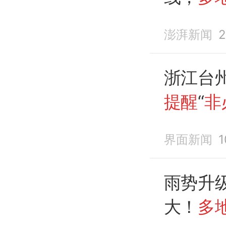
出
澎湃新闻
2
浙江台
提醒
“
非
界面新闻
雨势升
大！
多