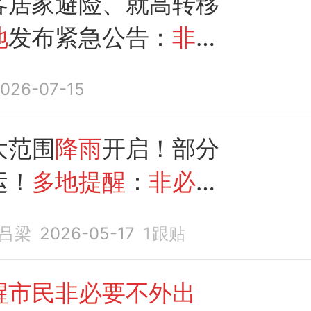
客居家避险、就高转移
地
发布紧急公告：
非必
出
026-07-15
大范围
降雨
开启！部分
运！
多地提醒
：
非必要
吕梁
2026-05-17
1
跟贴
醒市民非必要不外出