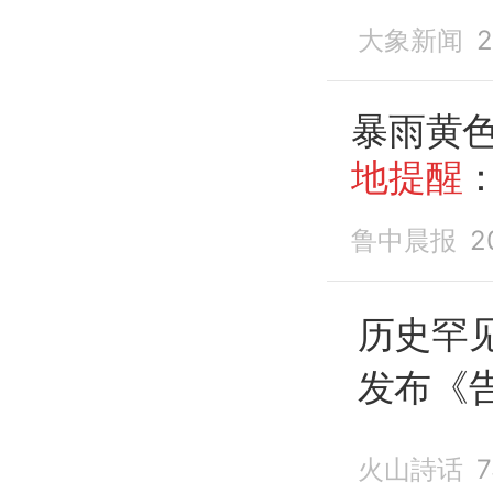
外出
大象新闻
2
暴雨黄
地提醒
鲁中晨报
2
历史罕
发布《
必要不
火山詩话
“白海豚