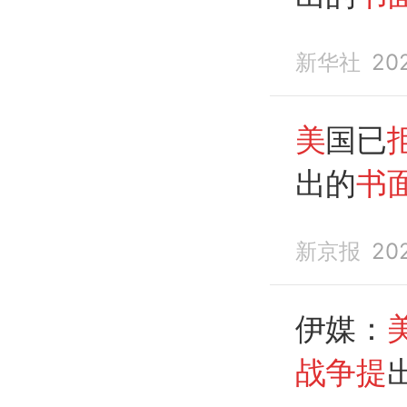
新华社
20
美
国已
出的
书
新京报
20
伊媒：
战争提