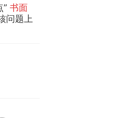
点”
书面
核问题上