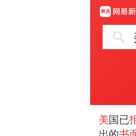
美
国已
出的
书