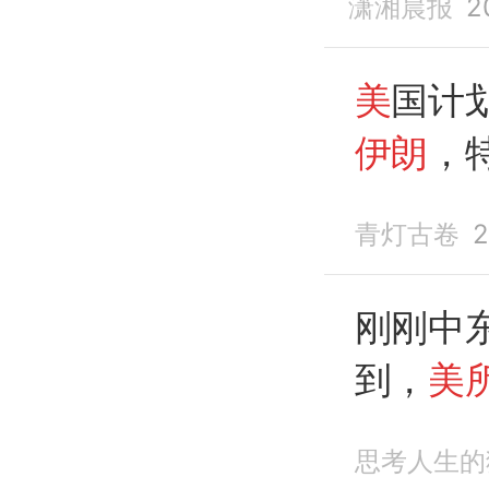
潇湘晨报
2
美
国计
伊朗
，
争
的
方
青灯古卷
2
刚刚中
到，
美
思考人生的