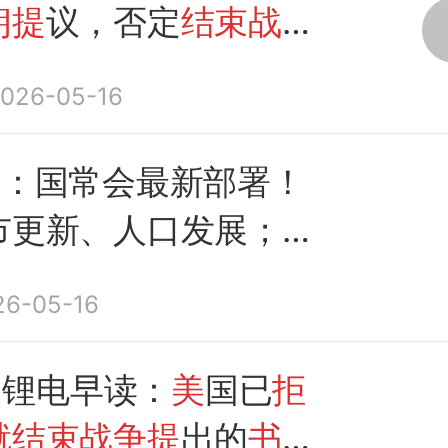
朗提
议，否定
结束战争
案
026-05-16
条：国常会最新部署！
市更新、人口发展；
美
绝伊朗就结束战争提
出
26-05-16
方案
el锂电早读：
美
国已
拒
就结束战争提
出的
书面