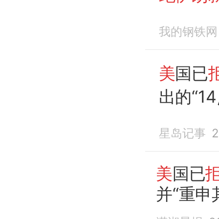
方案
湖
我的钢铁网
极材料工
美
国已
出的“14
其强硬
星岛记事
2
题上
美
国已
并“重申