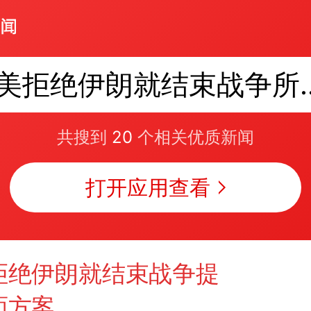
美拒绝伊朗就结
共搜到
20
个相关优质新闻
打开应用查看
拒绝伊朗就结束战争提
面方案