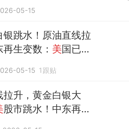
026-05-15
白银跳水！原油直线拉
东再生变数：
美
国已
拒
就结束战争提
出的
书面
026-05-15
1
跟贴
线拉升，黄金白银大
美
股市跳水！中东再生
美
国已
拒绝伊朗就结束