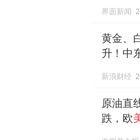
界面新闻
2
黄金、
升！中
绝伊朗
新浪财经
2
方案
原油直
跌，欧
变数：