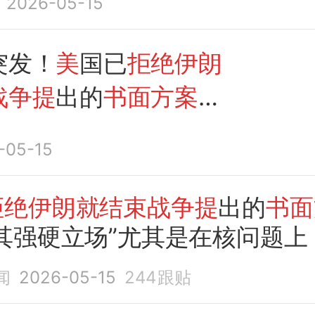
2026-05-15
出的
书面方案
突发！
美
国已
拒绝伊朗
战争提
出的
书面方案
，
其强硬立场”
-05-15
拒绝伊朗就结束战争提
出的
书面
其强硬立场”尤其是在核问题上
跌，原油飙升
闻
2026-05-15
244
跟贴