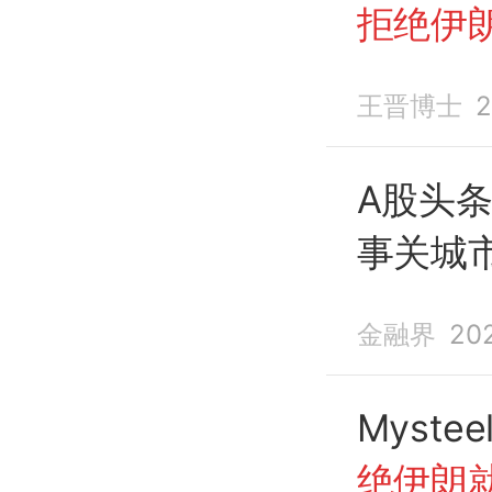
拒绝伊
14点
方
王晋博士
2
A股头
事关城
国已
拒
金融界
20
的
书面
Myste
绝伊朗