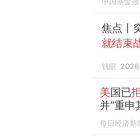
中国基金报
战争提
焦点丨
就结束
并“重申
钱眼
2026
美
国已
并“重申
白银大
每日经济新