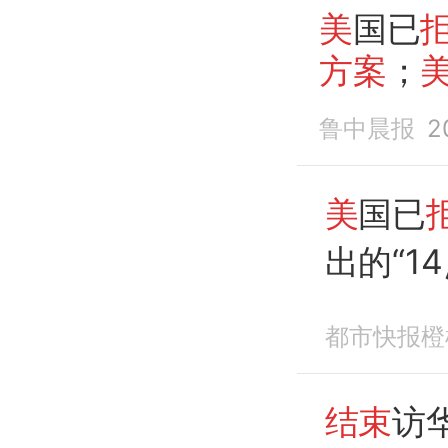
美
国已
方案
；
鲁中晨报
2
美
国已
出的“14
都市快报橙
结束
访