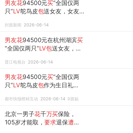
男友花
94500元
买
“全国仅两
只”
LV
鸵鸟皮
包
送女友，女友
发现有色差，搜索后疑是“展销
封面新闻
2026-06-14
品”，
要求退款遭拒
男友花
94500元在杭州湖滨
买
“全国仅两只”
LV包
送女友，女
友开心拍视频却发现：有问
晋江电视台
2026-06-14
题！上网一搜更是难以接受，
要求退款遭拒
男友花
94500元
买
“全国仅两
只”
LV
鸵鸟皮
包
作为生日礼
物，女友发现有色差，搜索后
都市快报橙柿互动
2026-06-14
9
跟贴
发现疑是“展销品”，很多人摸
过试过……
要求退款遭拒
北京一男子
花
千
万买
保险，
105岁才能取，
要求
退保
遭
拒
…