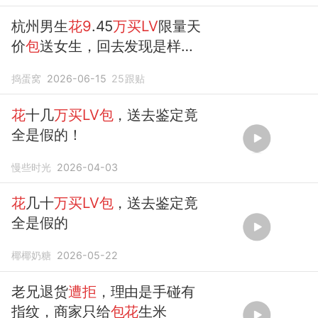
杭州男生
花9
.45
万买LV
限量天
价
包
送女生，回去发现是样品
当新
包
卖
捣蛋窝
2026-06-15
25
跟贴
花
十几
万买LV包
，送去鉴定竟
全是假的！
慢些时光
2026-04-03
花
几十
万买LV包
，送去鉴定竟
全是假的
椰椰奶糖
2026-05-22
老兄退货
遭拒
，理由是手碰有
指纹，商家只给
包花
生米