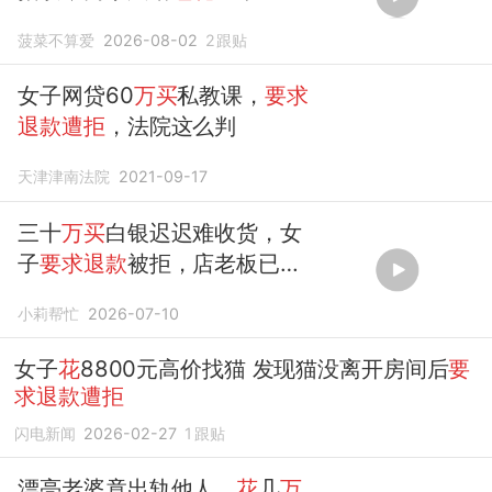
菠菜不算爱
2026-08-02
2
跟贴
女子网贷60
万买
私教课，
要求
退款遭拒
，法院这么判
天津津南法院
2021-09-17
三十
万买
白银迟迟难收货，女
子
要求退款
被拒，店老板已退
13
万
小莉帮忙
2026-07-10
女子
花
8800元高价找猫 发现猫没离开房间后
要
求退款遭拒
闪电新闻
2026-02-27
1
跟贴
漂亮老婆竟出轨他人，
花
几
万