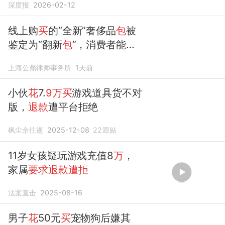
深度报
2026-02-12
线上购
买
的“全新”奢侈品
包
被
鉴定为“翻新
包
”，消费者能否
要求
退货
退款
？
上海公鼎律师事务所
1天前
小伙
花
7.
9万买
游戏道具货不对
版，
退款
遭平台拒绝
枫尘余往逝
2025-12-08
22
跟贴
11岁女孩疑玩游戏充值8
万
，
家属
要求退款遭拒
法案直击
2025-08-16
男子
花
50元
买
宠物狗后嫌其