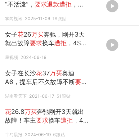
“不活泼”，
要求退款遭拒
，当
街将小狗摔死，目击者发声
掌闻视讯
2025-11-06
18
跟贴
女子
花
26
万买
奔驰，刚开3天
就出故障
要求
换车
遭拒
，4S店
回应
星视频
2024-06-19
女子在长沙
花
37
万买
奥迪
A6，提车后不久故障不断
要求
退车
遭拒
！
湖南看天下
2021-06-17
51
跟贴
花
26.8
万买
奔驰刚开3天就出
故障！车主
要求
换车
遭拒
，4S
店回应
半岛晨报
2024-06-19
6
跟贴