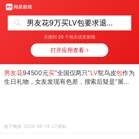
男友花9万买LV包要求退款遭拒
共搜到
20
个相关优质新闻
打开应用查看
男友花
94500元
买
“全国仅两只”
LV
鸵鸟皮
包
作为
生日礼物，女友发现有色差，搜索后疑是“展销
品”，
要求退款遭拒
~
扬子晚报
2026-06-14
27
跟贴