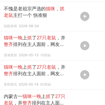
不愧是老祖宗严选的
猫咪
，
抓
老鼠
主打一个 快准狠
锐眼新闻
2026-08-04
猫咪一晚
上
抓
了
27只老鼠
，并
整齐
排列在主人面前，网友：
它在
摆
摊吗?
潇湘晨报
2026-05-13
19
跟贴
猫咪一晚
上
抓
了
27只老鼠
，并
整齐
排列在主人面前，网友：
它在
摆
摊吗？
掌闻视讯
2026-05-14
60
跟贴
内蒙古一
猫咪一晚
上
抓
了
27只
老鼠
，并
整齐
排列在主人面