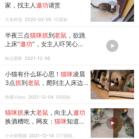
家，找主人
邀功
请赏
大未科技
2020-02-05
10
跟贴
半夜三点
猫咪抓
到
老鼠
，欲跳
上床“
邀功
”，女主人吓哭心态
崩了
标点观察
2021-12-06
小猫有什么坏心思！
猫咪
凌晨
3点
抓
到
老鼠
，爬到主人床边
不断
邀功
快看Video
2021-12-04
99
跟贴
猫咪抓
来大
老鼠
，向主人
邀功
换酒糟吃，网友：
猫咪
知道不
能白吃
小火柴视频
2021-12-14
217
跟贴