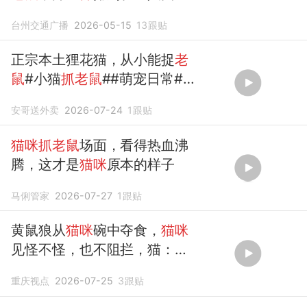
前，早上看到都惊呆了！网
台州交通广播
2026-05-15
13
跟贴
友：它在
摆
摊吗？
正宗本土狸花猫，从小能捉
老
鼠
#小猫
抓老鼠
##萌宠日常##
猫咪
捕猎记# #搞笑#
安哥送外卖
2026-07-24
1
跟贴
猫咪抓老鼠
场面，看得热血沸
腾，这才是
猫咪
原本的样子
马俐管家
2026-07-27
1
跟贴
黄鼠狼从
猫咪
碗中夺食，
猫咪
见怪不怪，也不阻拦，猫：都
是
抓老鼠
，也算同事一场，算
重庆视点
2026-07-25
3
跟贴
了！