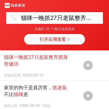
猫咪一晚抓27只老鼠整齐摆身旁邀功
共搜到
20
个相关优质新闻
打开应用查看
猫咪一晚抓27只老鼠整齐摆身
旁邀功
启迪你思维
2026-05-14
家里的狗子是真厉害，
抓老鼠
不比
猫咪
差
妙侃人间
2026-08-01
1
跟贴