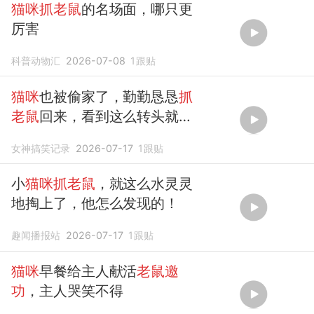
猫咪抓老鼠
的名场面，哪只更
厉害
科普动物汇
2026-07-08
1
跟贴
猫咪
也被偷家了，勤勤恳恳
抓
老鼠
回来，看到这么转头就
走！
女神搞笑记录
2026-07-17
1
跟贴
小
猫咪抓老鼠
，就这么水灵灵
地掏上了，他怎么发现的！
趣闻播报站
2026-07-17
1
跟贴
猫咪
早餐给主人献活
老鼠邀
功
，主人哭笑不得