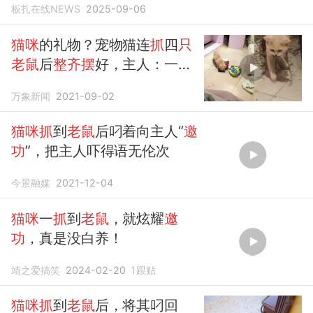
板扎在线NEWS
2025-09-06
猫咪
的礼物？宠物猫连
抓
四
只
老鼠
后
整齐摆
好，主人：一口
就捉住了
万象新闻
2021-09-02
猫咪抓
到
老鼠
后叼着向主人“
邀
功
”，把主人吓得语无伦次
今景融媒
2021-12-04
猫咪
一
抓
到
老鼠
，就炫耀
邀
功
，真是没白养！
靖之爱搞笑
2024-02-20
1
跟贴
猫咪抓
到
老鼠
后，将其叼回