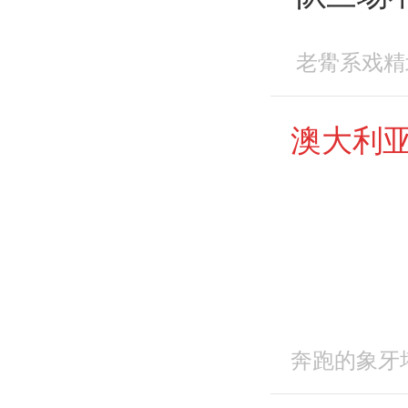
老觷系戏精
澳大利
奔跑的象牙