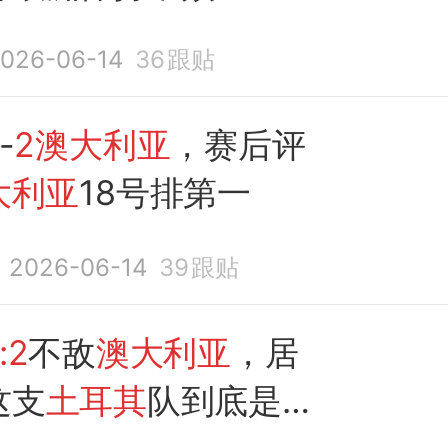
026-06-14
36
跟贴
-
2澳大利亚
，赛后评
大利亚
18号排第一
2026-06-14
39
跟贴
:2
不敌
澳大利亚
，居
这支
土耳其
队到底是什