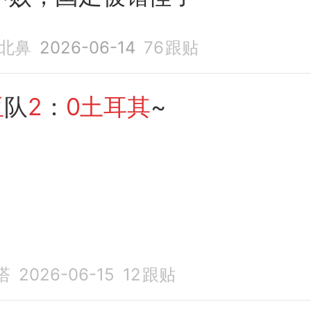
北鼻
2026-06-14
76
跟贴
亚
队
2
：
0土耳其
~
塔
2026-06-15
12
跟贴