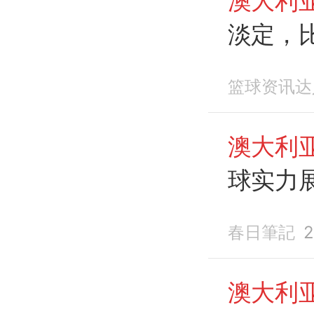
澳大利
淡定，
低头沮
篮球资讯达
澳大利
球实力
春日筆記
2
澳大利